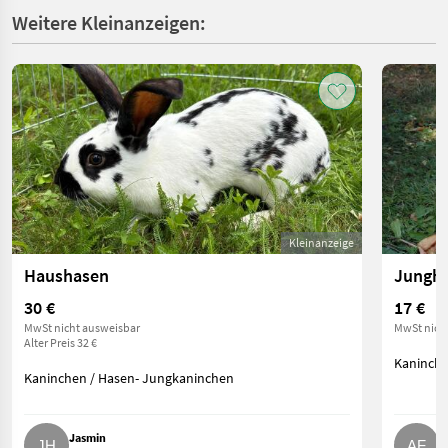
Weitere Kleinanzeigen:
Kleinanzeige
Haushasen
Jungh
30 €
17 €
MwSt nicht ausweisbar
MwSt nich
Alter Preis 32 €
Kaninche
Kaninchen / Hasen- Jungkaninchen
Jasmin
A