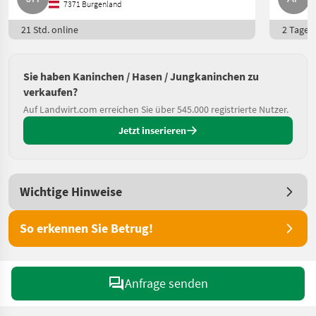
7371 Burgenland
21 Std. online
2 Tage o
Sie haben Kaninchen / Hasen / Jungkaninchen zu
verkaufen?
Auf Landwirt.com erreichen Sie über 545.000 registrierte Nutzer.
Jetzt inserieren
Wichtige Hinweise
So erkennen Sie Betrug!
Anfrage senden