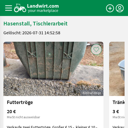
Hasenstall, Tischlerarbeit
Gelöscht: 2026-07-31 14:52:58
Kleinanzeige
Futtertröge
Tränke
20 €
3 €
MwSt nicht ausweisbar
MwSt nich
Verkaufe zwei Futtertröge. Großer € 15,-, kleiner € 10,-.
Verkaufe 