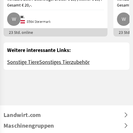
Gesamt € 20,-.
Gesamtab
W.
W
8564 Steiermark
23 Std. online
23 Std. 
Weitere interessante Links:
Sonstige Tiere
Sonstiges Tierzubehör
Landwirt.com
Maschinengruppen