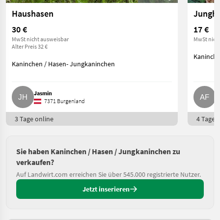
Haushasen
Jungh
30 €
17 €
MwSt nicht ausweisbar
MwSt nich
Alter Preis 32 €
Kaninche
Kaninchen / Hasen- Jungkaninchen
Jasmin
A
7371 Burgenland
3 Tage online
4 Tage o
Sie haben Kaninchen / Hasen / Jungkaninchen zu
verkaufen?
Auf Landwirt.com erreichen Sie über 545.000 registrierte Nutzer.
Jetzt inserieren