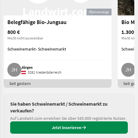
Kleinanzeige
Belegfähige Bio-Jungsau
800 €
1.300 €
MwSt nicht ausweisbar
MwSt nich
Schweinemarkt- Schweinemarkt
Schwein
Jürgen
J
3261 Niederösterreich
Seit gestern
Seit ges
Sie haben Schweinemarkt / Schweinemarkt zu
verkaufen?
Auf Landwirt.com erreichen Sie über 545.000 registrierte Nutzer.
Jetzt inserieren