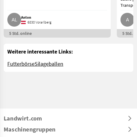
Transpor
Anton
A
6830 Vorarlberg
5 Std. online
5 Std. o
Weitere interessante Links:
Futterbörse
Silageballen
Landwirt.com
Maschinengruppen