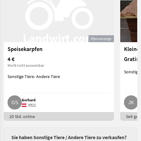
Kleinanzeige
Speisekarpfen
Kleine
4 €
Gratis
MwSt nicht ausweisbar
Sonstige 
Sonstige Tiere- Andere Tiere
Gerhard
J
8522
20 Std. online
Seit ges
Sie haben Sonstige Tiere / Andere Tiere zu verkaufen?