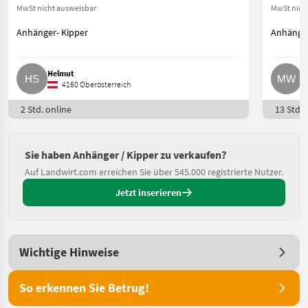
MwSt nicht ausweisbar
MwSt nich
Anhänger- Kipper
Anhänger
Helmut
M
4160 Oberösterreich
2 Std. online
13 Std. 
Sie haben Anhänger / Kipper zu verkaufen?
Auf Landwirt.com erreichen Sie über 545.000 registrierte Nutzer.
Jetzt inserieren
Wichtige Hinweise
So erkennen Sie Betrug!