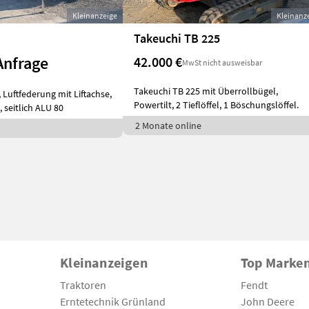
Kleinanzeige
Kleinanz
Takeuchi TB 225
Anfrage
42.000 €
MwSt nicht ausweisbar
Takeuchi TB 225 mit Überrollbügel,
, Luftfederung mit Liftachse,
Powertilt, 2 Tieflöffel, 1 Böschungslöffel.
 seitlich ALU 80
2 Monate online
Kleinanzeigen
Top Marke
Traktoren
Fendt
Erntetechnik Grünland
John Deere