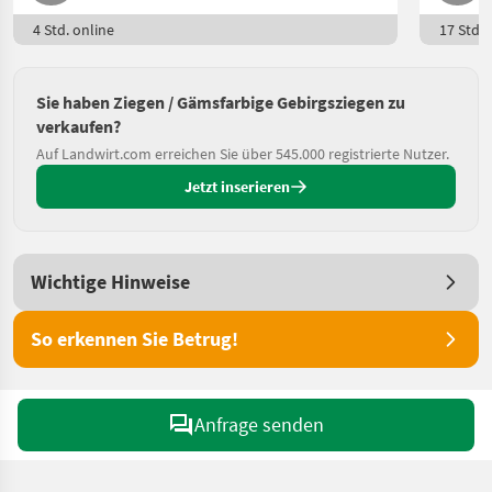
4 Std. online
17 Std. 
Sie haben Ziegen / Gämsfarbige Gebirgsziegen zu
verkaufen?
Auf Landwirt.com erreichen Sie über 545.000 registrierte Nutzer.
Jetzt inserieren
Wichtige Hinweise
So erkennen Sie Betrug!
Anfrage senden