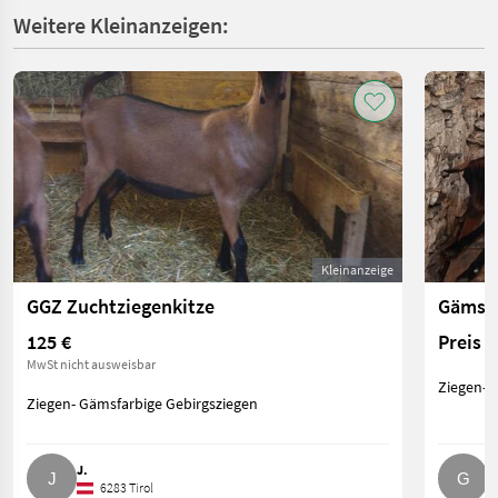
Weitere Kleinanzeigen:
Kleinanzeige
GGZ Zuchtziegenkitze
Gämsfa
125 €
Preis 
MwSt nicht ausweisbar
Ziegen- 
Ziegen- Gämsfarbige Gebirgsziegen
J.
G
6283 Tirol