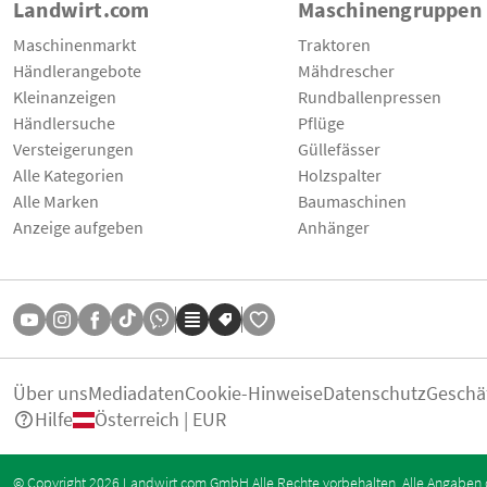
Landwirt.com
Maschinengruppen
Maschinenmarkt
Traktoren
Händlerangebote
Mähdrescher
Kleinanzeigen
Rundballenpressen
Händlersuche
Pflüge
Versteigerungen
Güllefässer
Alle Kategorien
Holzspalter
Alle Marken
Baumaschinen
Anzeige aufgeben
Anhänger
Über uns
Mediadaten
Cookie-Hinweise
Datenschutz
Geschä
Hilfe
Österreich | EUR
© Copyright 2026 Landwirt.com GmbH Alle Rechte vorbehalten. Alle Angaben 