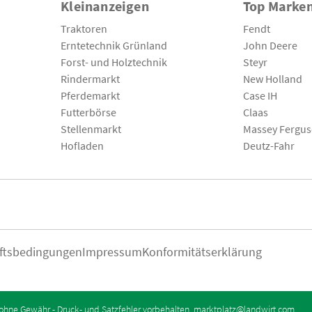
Kleinanzeigen
Top Marke
Traktoren
Fendt
Erntetechnik Grünland
John Deere
Forst- und Holztechnik
Steyr
Rindermarkt
New Holland
Pferdemarkt
Case IH
Futterbörse
Claas
Stellenmarkt
Massey Fergu
Hofladen
Deutz-Fahr
ftsbedingungen
Impressum
Konformitätserklärung
ohne Gewähr - Druck- und Satzfehler vorbehalten.
marktplatz@landwirt.com