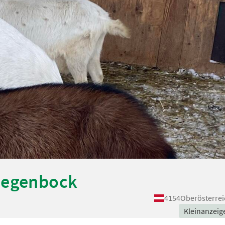
ziegenbock
4154
Oberösterrei
Kleinanzeig