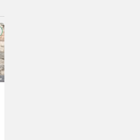
ge
GGZ Milchziege mit Kitz
300 €
MwSt nicht ausweisbar
Ziegen- Gämsfarbige Gebirgsziegen
066473326889
6157 Tirol