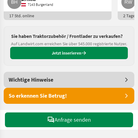
7143 Burgenland
17 Std. online
2 Tage o
Sie haben Traktorzubehör / Frontlader zu verkaufen?
Auf Landwirt.com erreichen Sie über 545.000 registrierte Nutzer.
Jetzt inserieren
Wichtige Hinweise
So erkennen Sie Betrug!
Anfrage senden