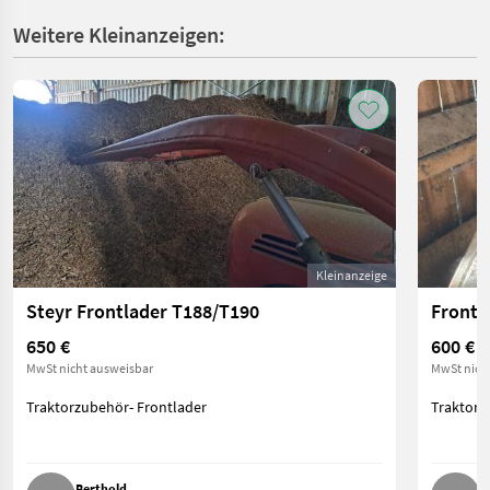
Weitere Kleinanzeigen:
Kleinanzeige
Steyr Frontlader T188/T190
Frontl
650 €
600 €
MwSt nicht ausweisbar
MwSt nich
Traktorzubehör- Frontlader
Traktorz
Berthold
R