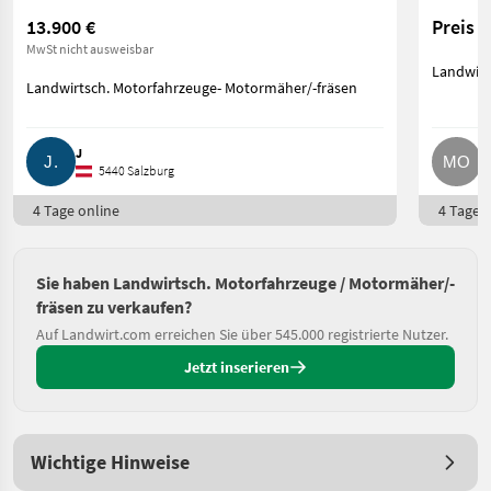
13.900 €
Preis 
MwSt nicht ausweisbar
Landwirt
Landwirtsch. Motorfahrzeuge- Motormäher/-fräsen
J
M
5440 Salzburg
4 Tage online
4 Tage o
Sie haben Landwirtsch. Motorfahrzeuge / Motormäher/-
fräsen zu verkaufen?
Auf Landwirt.com erreichen Sie über 545.000 registrierte Nutzer.
Jetzt inserieren
Wichtige Hinweise