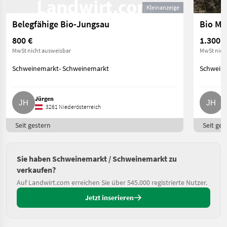
Kleinanzeige
Belegfähige Bio-Jungsau
800 €
1.300 €
MwSt nicht ausweisbar
MwSt nich
Schweinemarkt- Schweinemarkt
Schwein
Jürgen
J
3261 Niederösterreich
Seit gestern
Seit ges
Sie haben Schweinemarkt / Schweinemarkt zu
verkaufen?
Auf Landwirt.com erreichen Sie über 545.000 registrierte Nutzer.
Jetzt inserieren