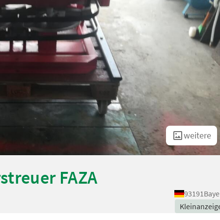
weitere
streuer FAZA
93191
Baye
Kleinanzeig