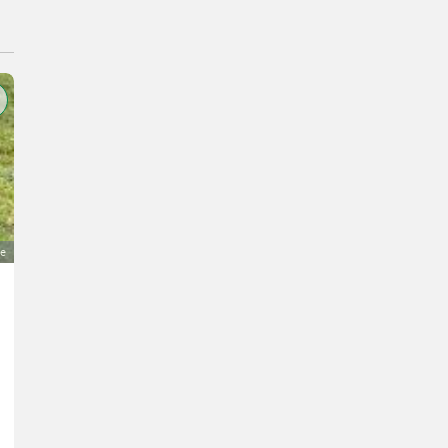
ge
Verkaufe gut erhaltenen Mineraldüngerstreuer Gambe
305 €
MwSt nicht ausweisbar
Düngung und Beregnung- Mineraldüngerstreuer/Wiegestreuer
C.
6215 Tirol