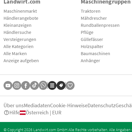
Landwirt.com
Maschinengruppen
Maschinenmarkt
Traktoren
Händlerangebote
Mähdrescher
Kleinanzeigen
Rundballenpressen
Händlersuche
Pflüge
Versteigerungen
Güllefässer
Alle Kategorien
Holzspalter
Alle Marken
Baumaschinen
Anzeige aufgeben
Anhänger
Über uns
Mediadaten
Cookie-Hinweise
Datenschutz
Geschä
Hilfe
Österreich | EUR
© Copyright 2026 Landwirt.com GmbH Alle Rechte vorbehalten. Alle Angaben 