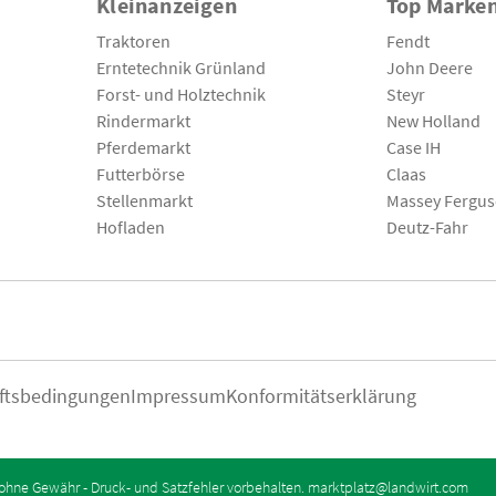
Kleinanzeigen
Top Marke
Traktoren
Fendt
Erntetechnik Grünland
John Deere
Forst- und Holztechnik
Steyr
Rindermarkt
New Holland
Pferdemarkt
Case IH
Futterbörse
Claas
Stellenmarkt
Massey Fergu
Hofladen
Deutz-Fahr
ftsbedingungen
Impressum
Konformitätserklärung
ohne Gewähr - Druck- und Satzfehler vorbehalten.
marktplatz@landwirt.com