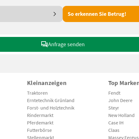
So erkennen Sie Betrug!
Anfrage senden
Kleinanzeigen
Top Marke
Traktoren
Fendt
Erntetechnik Grünland
John Deere
Forst- und Holztechnik
Steyr
Rindermarkt
New Holland
Pferdemarkt
Case IH
Futterbörse
Claas
Stellenmarkt
Massey Fergu