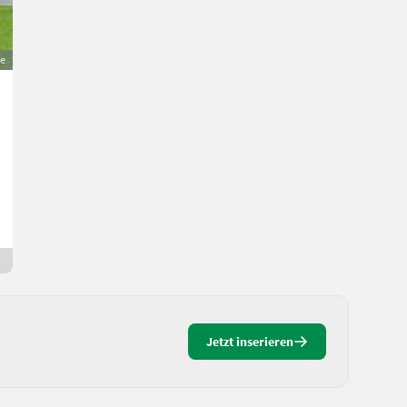
ge
Deutz-Fahr Agrotron M620
65.000 €
MwSt nicht ausweisbar
Traktoren- Standard Traktoren
Christoph
4925 Oberösterreich
Seit gestern
Jetzt inserieren