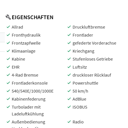
EIGENSCHAFTEN
Allrad
Druckluftbremse
Fronthydraulik
Frontlader
Frontzapfwelle
gefederte Vorderachse
Klimaanlage
Kriechgang
Kabine
Stufenloses Getriebe
EHR
Luftsitz
4-Rad Bremse
druckloser Rücklauf
Frontladerkonsole
Powershuttle
540/540E/1000/1000E
50 km/h
Kabinenfederung
AdBlue
Turbolader mit
ISOBUS
Ladeluftkühlung
Außenbedienung
Radio