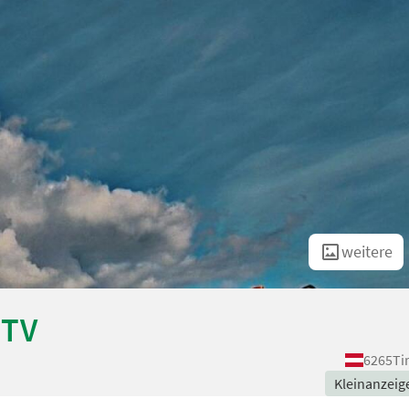
weitere
TTV
6265
Ti
Kleinanzeig