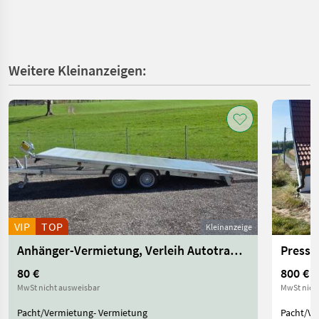
Weitere Kleinanzeigen:
VIP
TOP
Kleinanzeige
Anhänger-Vermietung, Verleih Autotransporter
Presse
80 €
800 €
MwSt nicht ausweisbar
MwSt nich
Pacht/Vermietung- Vermietung
Pacht/Ve