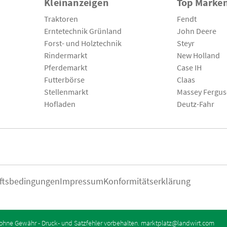
Kleinanzeigen
Top Marke
Traktoren
Fendt
Erntetechnik Grünland
John Deere
Forst- und Holztechnik
Steyr
Rindermarkt
New Holland
Pferdemarkt
Case IH
Futterbörse
Claas
Stellenmarkt
Massey Fergu
Hofladen
Deutz-Fahr
ftsbedingungen
Impressum
Konformitätserklärung
ohne Gewähr - Druck- und Satzfehler vorbehalten.
marktplatz@landwirt.com