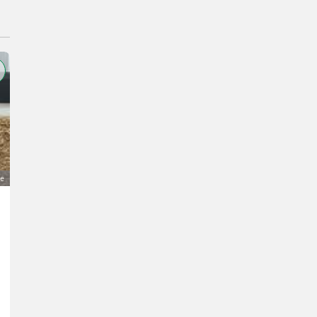
VIP
TOP
ge
Baucontainer mit Einrichtung
3.400 €
MwSt nicht ausweisbar
Verpackung / Aufbewahrung- Container
Beate
6521 Tirol