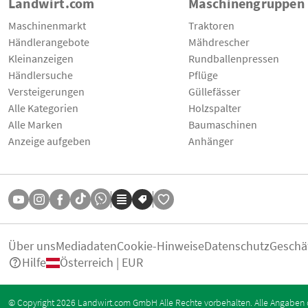
Landwirt.com
Maschinengruppen
Maschinenmarkt
Traktoren
Händlerangebote
Mähdrescher
Kleinanzeigen
Rundballenpressen
Händlersuche
Pflüge
Versteigerungen
Güllefässer
Alle Kategorien
Holzspalter
Alle Marken
Baumaschinen
Anzeige aufgeben
Anhänger
Über uns
Mediadaten
Cookie-Hinweise
Datenschutz
Geschä
Hilfe
Österreich | EUR
© Copyright 2026 Landwirt.com GmbH Alle Rechte vorbehalten. Alle Angaben 