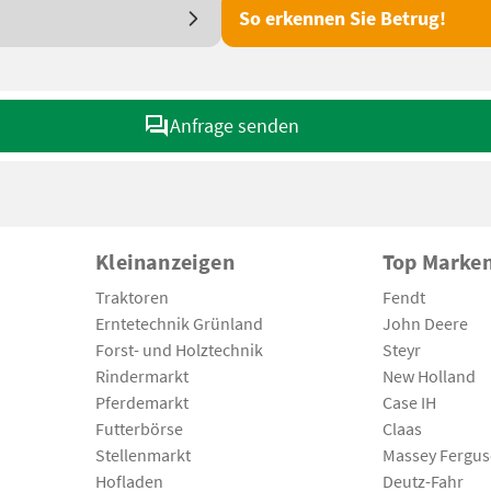
So erkennen Sie Betrug!
Anfrage senden
Kleinanzeigen
Top Marke
Traktoren
Fendt
Erntetechnik Grünland
John Deere
Forst- und Holztechnik
Steyr
Rindermarkt
New Holland
Pferdemarkt
Case IH
Futterbörse
Claas
Stellenmarkt
Massey Fergu
Hofladen
Deutz-Fahr