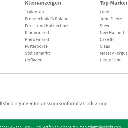
Kleinanzeigen
Top Marke
Traktoren
Fendt
Erntetechnik Grünland
John Deere
Forst- und Holztechnik
Steyr
Rindermarkt
New Holland
Pferdemarkt
Case IH
Futterbörse
Claas
Stellenmarkt
Massey Fergu
Hofladen
Deutz-Fahr
ftsbedingungen
Impressum
Konformitätserklärung
ohne Gewähr - Druck- und Satzfehler vorbehalten.
marktplatz@landwirt.com