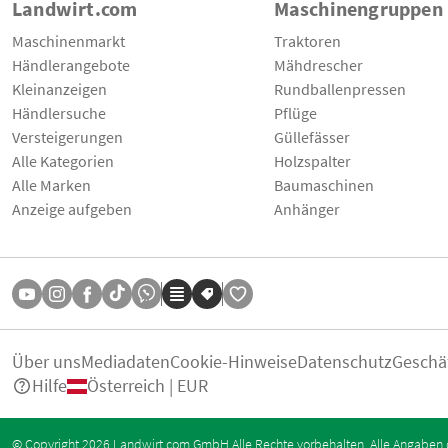
Landwirt.com
Maschinengruppen
Maschinenmarkt
Traktoren
Händlerangebote
Mähdrescher
Kleinanzeigen
Rundballenpressen
Händlersuche
Pflüge
Versteigerungen
Güllefässer
Alle Kategorien
Holzspalter
Alle Marken
Baumaschinen
Anzeige aufgeben
Anhänger
Über uns
Mediadaten
Cookie-Hinweise
Datenschutz
Geschä
Hilfe
Österreich | EUR
© Copyright 2026 Landwirt.com GmbH Alle Rechte vorbehalten. Alle Angaben 