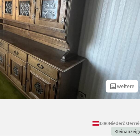
weitere
3380
Niederösterrei
Kleinanzeig