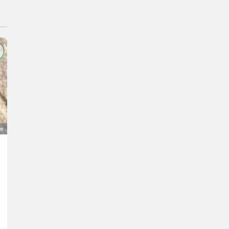
ge
Kachelofen
390 €
MwSt nicht ausweisbar
Haus und Garten- Gebrauchte Möbel
Ferdinand
4810 Oberösterreich