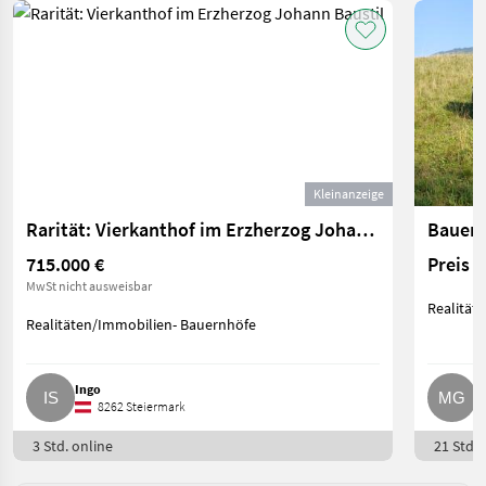
Kleinanzeige
Rarität: Vierkanthof im Erzherzog Johann Baustil
Bauern
715.000 €
Preis 
MwSt nicht ausweisbar
Realität
Realitäten/Immobilien- Bauernhöfe
Ingo
M
8262 Steiermark
3 Std. online
21 Std. 