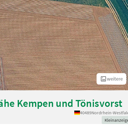
weitere
Nähe Kempen und Tönisvorst
40489
Nordrhein-Westfal
Kleinanzeig