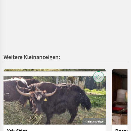
Weitere Kleinanzeigen:
Kleinanzeige
Yak-Stier
Rosen