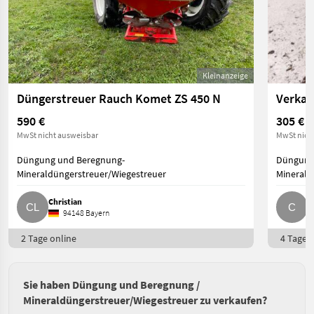
Kleinanzeige
Düngerstreuer Rauch Komet ZS 450 N
590 €
305 €
MwSt nicht ausweisbar
MwSt nich
Düngung und Beregnung-
Düngung
Mineraldüngerstreuer/Wiegestreuer
Minerald
Christian
C
94148 Bayern
2 Tage online
4 Tage o
Sie haben Düngung und Beregnung /
Mineraldüngerstreuer/Wiegestreuer zu verkaufen?