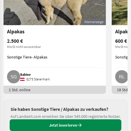
Kleinanzeige
Alpakas
Alpaka
2.500 €
600 €
MwSt nicht ausweisbar
MwSt nich
Sonstige Tiere- Alpakas
Sonstige 
Sabine
R
8273 Steiermark
1 Std. online
18 Std. 
Sie haben Sonstige Tiere / Alpakas zu verkaufen?
Auf Landwirt.com erreichen Sie über 545.000 registrierte Nutzer.
Jetzt inserieren