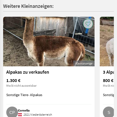
Weitere Kleinanzeigen:
Kleinanzeige
Alpakas zu verkaufen
3 Alpa
1.300 €
800 €
MwSt nicht ausweisbar
MwSt nich
Sonstige Tiere- Alpakas
Sonstige 
Cornelia
S
2821 Niederösterreich