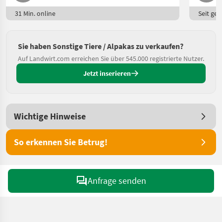
31 Min. online
Seit ges
Sie haben Sonstige Tiere / Alpakas zu verkaufen?
Auf Landwirt.com erreichen Sie über 545.000 registrierte Nutzer.
Jetzt inserieren
Wichtige Hinweise
So erkennen Sie Betrug!
Anfrage senden