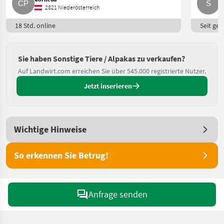
2821 Niederösterreich
18 Std. online
Seit ges
Sie haben Sonstige Tiere / Alpakas zu verkaufen?
Auf Landwirt.com erreichen Sie über 545.000 registrierte Nutzer.
Jetzt inserieren
Wichtige Hinweise
So erkennen Sie Betrug!
Anfrage senden