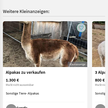
Weitere Kleinanzeigen:
Kleinanzeige
Alpakas zu verkaufen
3 Alpa
1.300 €
800 €
MwSt nicht ausweisbar
MwSt nich
Sonstige Tiere- Alpakas
Sonstige 
Cornelia
S