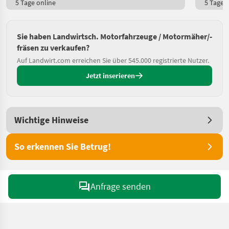
5 Tage online
5 Tage o
Sie haben Landwirtsch. Motorfahrzeuge / Motormäher/-
fräsen zu verkaufen?
Auf Landwirt.com erreichen Sie über 545.000 registrierte Nutzer.
Jetzt inserieren
Wichtige Hinweise
So erkennen Sie Betrug!
Anfrage senden