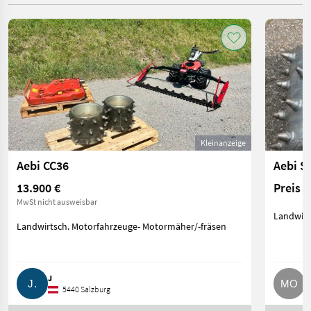
Kleinanzeige
Aebi CC36
Aebi S
13.900 €
Preis 
MwSt nicht ausweisbar
Landwirt
Landwirtsch. Motorfahrzeuge- Motormäher/-fräsen
J
M
5440 Salzburg