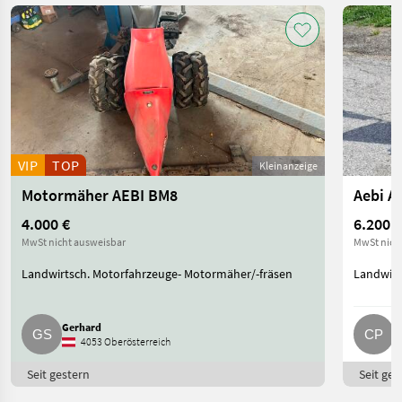
VIP
TOP
Kleinanzeige
Motormäher AEBI BM8
Aebi A
4.000 €
6.200 €
MwSt nicht ausweisbar
MwSt nich
Landwirtsch. Motorfahrzeuge- Motormäher/-fräsen
Landwirt
Gerhard
C
4053 Oberösterreich
Seit gestern
Seit ges