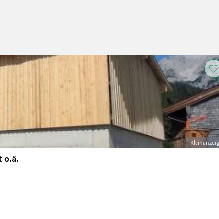
Kleinanzei
 o.ä.