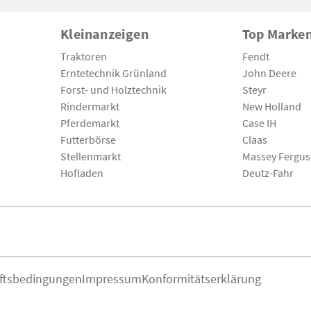
Kleinanzeigen
Top Marke
Traktoren
Fendt
Erntetechnik Grünland
John Deere
Forst- und Holztechnik
Steyr
Rindermarkt
New Holland
Pferdemarkt
Case IH
Futterbörse
Claas
Stellenmarkt
Massey Fergu
Hofladen
Deutz-Fahr
ftsbedingungen
Impressum
Konformitätserklärung