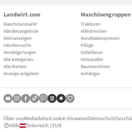
Landwirt.com
Maschinengruppen
Maschinenmarkt
Traktoren
Händlerangebote
Mähdrescher
Kleinanzeigen
Rundballenpressen
Händlersuche
Pflüge
Versteigerungen
Güllefässer
Alle Kategorien
Holzspalter
Alle Marken
Baumaschinen
Anzeige aufgeben
Anhänger
Über uns
Mediadaten
Cookie-Hinweise
Datenschutz
Geschä
Hilfe
Österreich | EUR