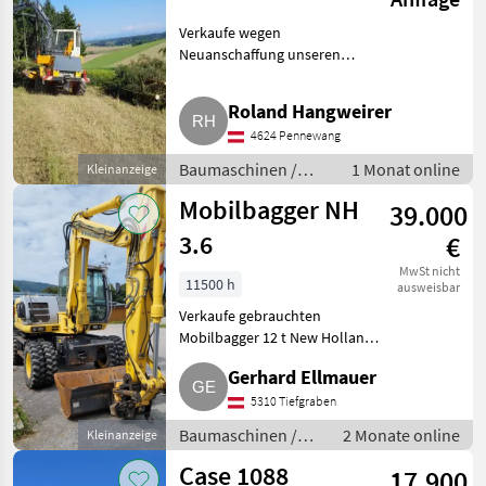
Verkaufe wegen
Neuanschaffung unseren
Mecalac 11cxi. Er befindet sich in
fahrbereitem, aber
Roland Hangweirer
reparaturbedürftigem Zustand.
4624 Pennewang
Durch seine besondere
Bauform des Baggerarm
Baumaschinen /
1 Monat online
Kleinanzeige
Mobilbagger
Mobilbagger NH
39.000
3.6
€
MwSt nicht
11500 h
ausweisbar
Verkaufe gebrauchten
Mobilbagger 12 t New Holland
3.6. Allradlenkung, Papiere,
Gerhard Ellmauer
Tiltrotator,
Schnellwechselsystem S50, Bj.
5310 Tiefgraben
2008, MwSt. ausweisbar.
Baumaschinen /
2 Monate online
Kleinanzeige
Baumaschinen Mobilb
Mobilbagger
Case 1088
17.900