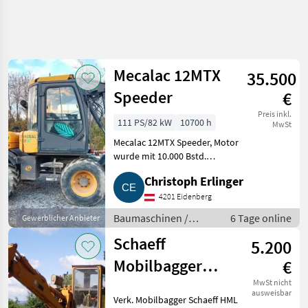
Suche
verfeinern
Mecalac 12MTX
35.500
Kategorie
Land
Filter
4
2
Speeder
€
6
Preis inkl.
111 PS/82 kW
10700 h
AKTUELLER
MwSt
Zurücksetzen
Ergebnisse
PFAD
Mecalac 12MTX Speeder, Motor
anzeigen
Bautechnik
wurde mit 10.000 Bstd.
gemacht, inkl. Löffelpaket. 40
Baumaschinen
Christoph Erlinger
cm Tieflöffel, 150 cm
Mobilbagger
Humuslöffel, 250 cm
4201 Eidenberg
Gitterlöffel, Dücker Astschere
Baumaschinen /
6 Tage online
Gewerblicher Anbieter
KATEGORIE
und Palet
Mobilbagger
WÄHLEN
Schaeff
5.200
Mecalac
2
Mobilbagger
€
HML 30 A
MwSt nicht
Case IH
1
ausweisbar
Verk. Mobilbagger Schaeff HML