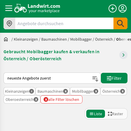
Angebote durchsuchen
/
Kleinanzeigen
/
Baumaschinen
/
Mobilbagger
/
Österreich
/
Oberoes
Gebraucht Mobilbagger kaufen & verkaufen in
Österreich / Oberösterreich
So wird auf Landwirt.com sortiert
Filter
x
x
x
x
Kleinanzeigen
Baumaschinen
Mobilbagger
Österreich
x
x
Oberoesterreich
alle Filter löschen
Liste
Raster