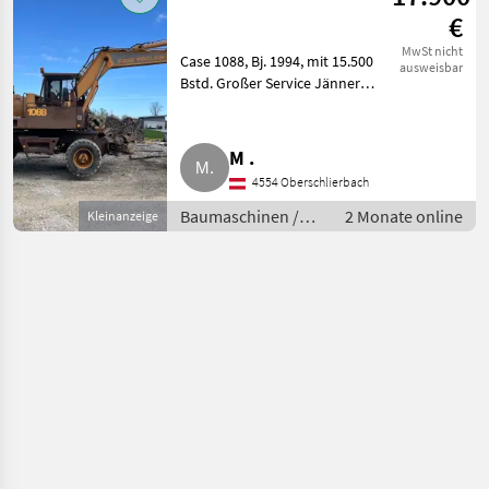
€
MwSt nicht
Case 1088, Bj. 1994, mit 15.500
ausweisbar
Bstd. Großer Service Jänner
2026 mit Filter.
Baumaschinentechnik
Schnellwechsler. Löffel 1, 3 m³
M .
kann von zwei Seiten
4554 Oberschlierbach
genommen werden.
Baumaschinen /
2 Monate online
Kleinanzeige
Mobilbagger