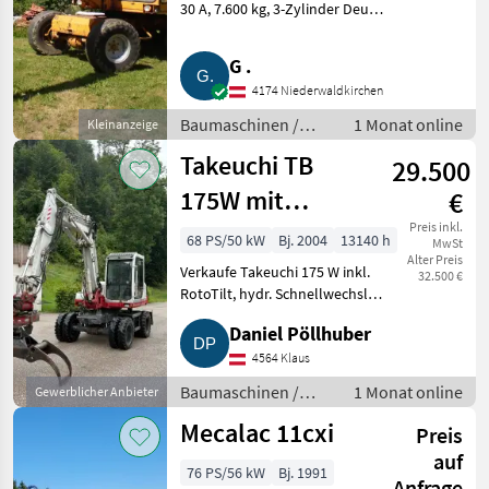
30 A, 7.600 kg, 3-Zylinder Deutz-
New Holland
1
Motor, luftgekühlt, mit 2 Löffel
(25 cm und 75 cm),
G .
Schaeff
1
Allradantrieb derzeit außer
4174 Niederwaldkirchen
Funktion, ansonsten ei
Takeuchi
1
Baumaschinen /
1 Monat online
Kleinanzeige
Mobilbagger
Takeuchi TB
29.500
MARKTPLATZ
175W mit
€
Marktplatz
Händlerangebote
Kleinanzeigen
RotoTilt
Preis inkl.
68 PS/50 kW
Bj. 2004
13140 h
MwSt
Alter Preis
Verkaufe Takeuchi 175 W inkl.
32.500 €
RotoTilt, hydr. Schnellwechsler,
hydr. Drehdurchführung,
Daniel Pöllhuber
Hammer- und Greiferleitung,
Leckölleitung, 12 V Versorgung
4564 Klaus
am Anbaugerät, Anhä
Baumaschinen /
1 Monat online
Gewerblicher Anbieter
Mobilbagger
Mecalac 11cxi
Preis
auf
76 PS/56 kW
Bj. 1991
Anfrage