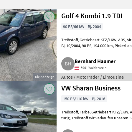
Golf 4 Kombi 1.9 TDI
90 PS/66 kW
Bj. 2004
Treibstoff, Getriebeart KFZ/LKW, ABS, Airb
Bj. 10/2004, 90 PS, 194.000 km, Pickerl abgelaufen. Motor und Getriebe in
Ordnung, 8-fa
Bernhard Haumer
3961 Waldenstein
Autos / Motorräder / Limousine
Kleinanzeige
VW Sharan Business
150 PS/110 kW
Bj. 2016
Treibstoff, Farbe, Getriebeart KFZ/LKW, A
türig, Treibstoff Wir verkaufen unseren 
wurde beim Kauf mit e