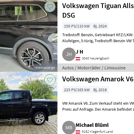
Volkswagen Tiguan Allsp
DSG
150 PS/110 kW
Bj. 2024
Treibstoff: Benzin, Getriebeart KFZ/LKW:
Alufelgen, 5-türig, Treibstoff: Benzin VW 
garagengepflegt sowie
J H
3040 Neulengbach
Autos / Motorräder / Limousine
Kleinanzeige
Volkswagen Amarok V6
225 PS/165 kW
Bj. 2018
VW Amarok V6. Zum Verkauf steht ein VW Amaro
Preis: auf Anfrage. Der Amarok befindet
ist sofort
Michael Blüml
9162 Klagenfurt Land