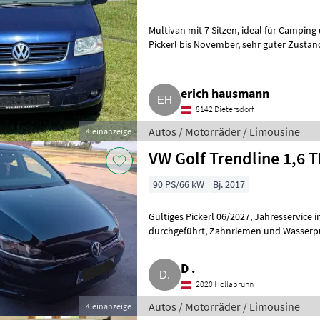
Multivan mit 7 Sitzen, ideal für Camping und Familie. Bj. 2005, 320.000 km,
Pickerl bis November, sehr guter Zustand. 2, 5 TDI 180 ps. Autos / Motorräder
Limousine
erich hausmann
8142 Dietersdorf
Autos / Motorräder / Limousine
Kleinanzeige
VW Golf Trendline 1,6 T
90 PS/66 kW
Bj. 2017
Gültiges Pickerl 06/2027, Jahresservice immer in einer VW-Werkstatt
durchgeführt, Zahnriemen und Wasserpumpe neu, Winterreifen auf Stahlfelge
sind auch dabei, in gep
D .
2020 Hollabrunn
Autos / Motorräder / Limousine
Kleinanzeige