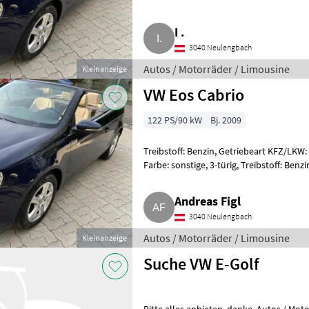
Autos / Motorräder Limou
I .
3040 Neulengbach
Autos / Motorräder / Limousine
Kleinanzeige
VW Eos Cabrio
122 PS/90 kW
Bj. 2009
Treibstoff: Benzin, Getriebeart KFZ/LKW: 
Farbe: sonstige, 3-türig, Treibstoff: Ben
Autos / Mo
Andreas Figl
3040 Neulengbach
Autos / Motorräder / Limousine
Kleinanzeige
Suche VW E-Golf