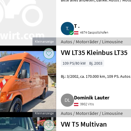
Bitte alles anbieten, danke. A
T .
4674 Gaspoltshofen
Autos / Motorräder / Limousine
Kleinanzeige
VW LT35 Kleinbus LT35
109 PS/80 kW
Bj. 2003
Bj.: 3/2002, ca. 170.00
Dominik Lauter
3902 Vitis
Autos / Motorräder / Limousine
Kleinanzeige
VW T5 Multivan