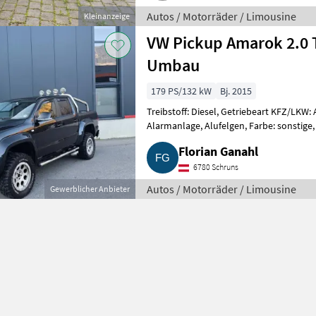
Autos / Motorräder / Limousine
Kleinanzeige
VW Pickup Amarok 2.0 
Umbau
179 PS/132 kW
Bj. 2015
Treibstoff: Diesel, Getriebeart KFZ/LKW: 
Alarmanlage, Alufelgen, Farbe: sonstige, 
schöner Zusta
Florian Ganahl
6780 Schruns
Autos / Motorräder / Limousine
Gewerblicher Anbieter