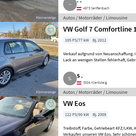
- -
4973 Senftenbach
Autos / Motorräder / Limousine
Kleinanzeige
VW Golf 7 Comfortline 
105 PS/77 kW
Bj. 2012
Verkauf aufgrund von Neuanschaffung. 
Lack an wenigen Stellen fehlerhaft, Gebrauchs- und Rostspuren, siehe Fotos.
Laut km-Stand gehö
S .
3804 Allentsteig
Autos / Motorräder / Limousine
Kleinanzeige
VW Eos
122 PS/90 kW
Bj. 2009
Treibstoff, Farbe, Getriebeart KFZ/LKW, AB
Verkaufen unseren VW Eos. Sehr schöner, gebrauchter Zustand, siehe Foto