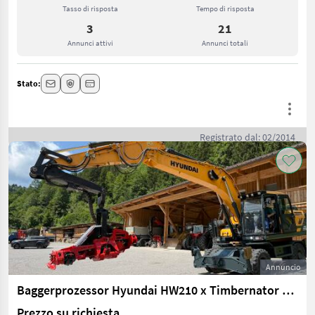
Tasso di risposta
Tempo di risposta
3
21
Annunci attivi
Annunci totali
Stato:
Registrato dal: 02/2014
Annuncio
Baggerprozessor Hyundai HW210 x Timbernator TST60H, Bj. 2017
Prezzo su richiesta