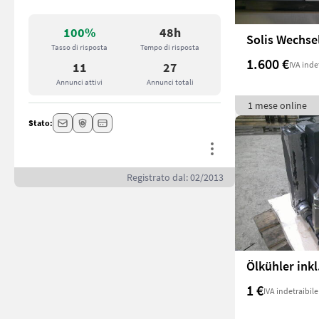
100%
48h
Tasso di risposta
Tempo di risposta
1.600 €
IVA inde
11
27
Annunci attivi
Annunci totali
1 mese online
Stato:
Registrato dal: 02/2013
Ölkühler ink
1 €
IVA indetraibile