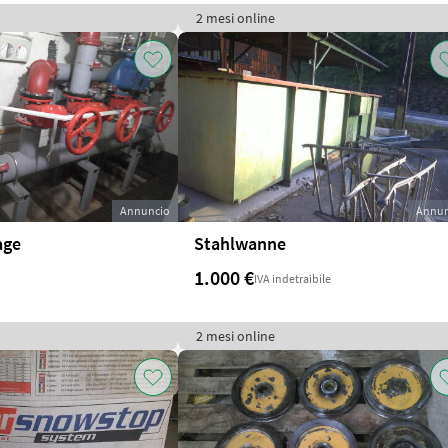
2 mesi online
Annuncio
Annun
age
Stahlwanne
1.000 €
IVA indetraibile
2 mesi online