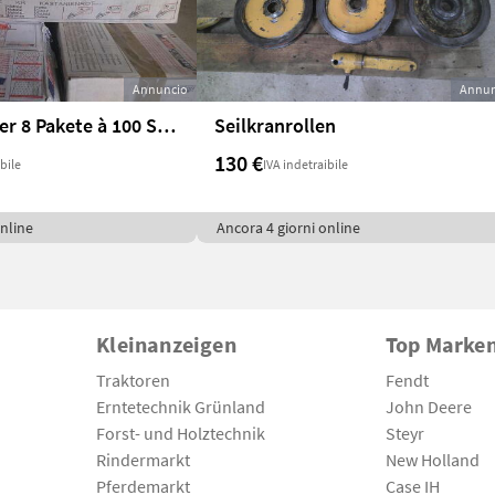
Annuncio
Annun
Schneestopper 8 Pakete à 100 Stk.
Seilkranrollen
130 €
bile
IVA indetraibile
nline
Ancora 4 giorni online
Kleinanzeigen
Top Marke
Traktoren
Fendt
Erntetechnik Grünland
John Deere
Forst- und Holztechnik
Steyr
Rindermarkt
New Holland
Pferdemarkt
Case IH