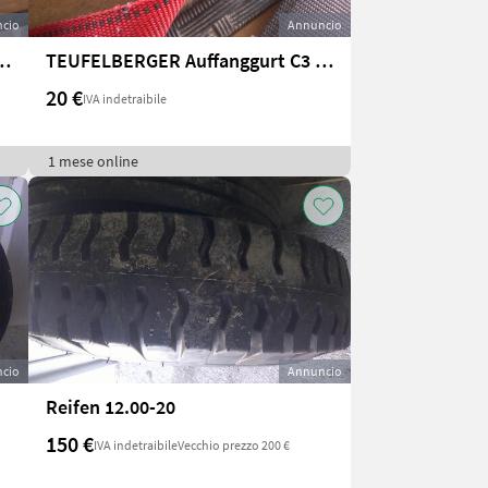
cio
Annuncio
uffanggurt C3 Rapid TB
TEUFELBERGER Auffanggurt C3 Rapid TB EN, Bj. 2023
20 €
IVA indetraibile
1 mese online
cio
Annuncio
Reifen 12.00-20
150 €
IVA indetraibile
Vecchio prezzo 200 €