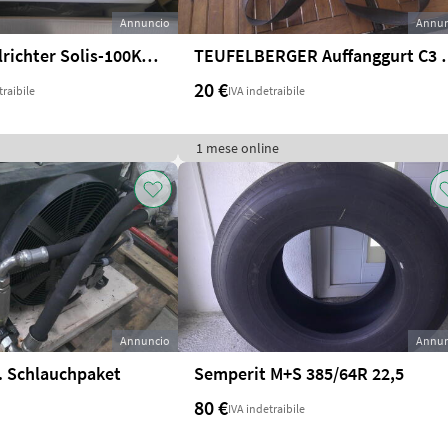
Annuncio
Annun
Solis Wechselrichter Solis-100K-5G
TEUFELBERGER A
20 €
traibile
IVA indetraibile
1 mese online
Annuncio
Annun
l. Schlauchpaket
Semperit M+S 385/64R 22,5
80 €
IVA indetraibile