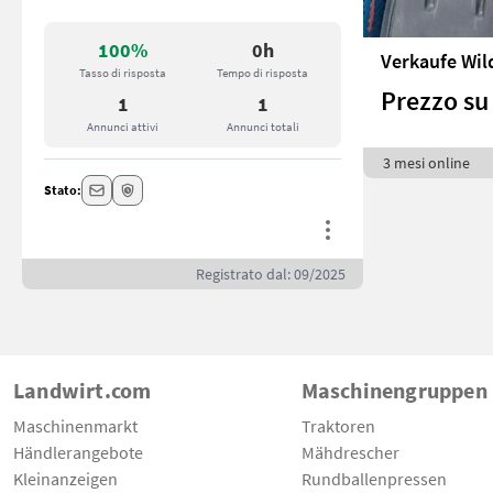
100%
0h
Verkaufe Wi
Tasso di risposta
Tempo di risposta
Prezzo su 
1
1
Annunci attivi
Annunci totali
3 mesi online
Stato:
Registrato dal: 09/2025
Landwirt.com
Maschinengruppen
Maschinenmarkt
Traktoren
Händlerangebote
Mähdrescher
Kleinanzeigen
Rundballenpressen