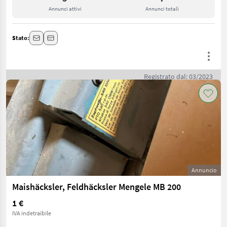
Annunci attivi
Annunci totali
Stato:
Registrato dal: 03/2023
Annuncio
Maishäcksler, Feldhäcksler Mengele MB 200
1 €
IVA indetraibile