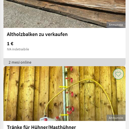
Annuncio
Altholzbalken zu verkaufen
1 €
IVA indetraibile
2 mesi online
Annuncio
Tränke für Hühner/Masthühner