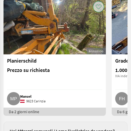
Annuncio
Planierschild
Grader
Prezzo su richiesta
1.000 €
IVA indetra
Manuel
F
9623 Carinzia
Da 2 giorni online
Da 6 gio