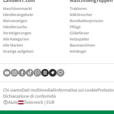
Landwirt.com
Maschinengruppen
Maschinenmarkt
Traktoren
Händlerangebote
Mähdrescher
Kleinanzeigen
Rundballenpressen
Händlersuche
Pflüge
Versteigerungen
Güllefässer
Alle Kategorien
Holzspalter
Alle Marken
Baumaschinen
Anzeige aufgeben
Anhänger
Chi siamo
Dati multimediali
Informativa sui cookie
Protezio
Dichiarazione di conformità
Aiuto
Österreich | EUR