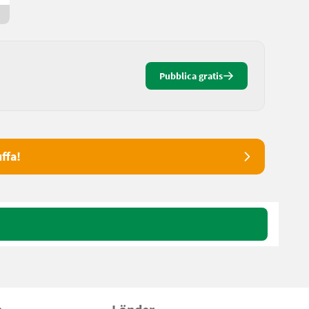
Da 6 ore online
Pubblica gratis
ffa!