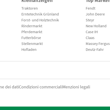
Kleinanzeigen
Top Marke
Traktoren
Fendt
Erntetechnik Grünland
John Deere
Forst- und Holztechnik
Steyr
Rindermarkt
New Holland
Pferdemarkt
Case IH
Futterbörse
Claas
Stellenmarkt
Massey Fergu
Hofladen
Deutz-Fahr
ne dei dati
Condizioni commerciali
Menzioni legali