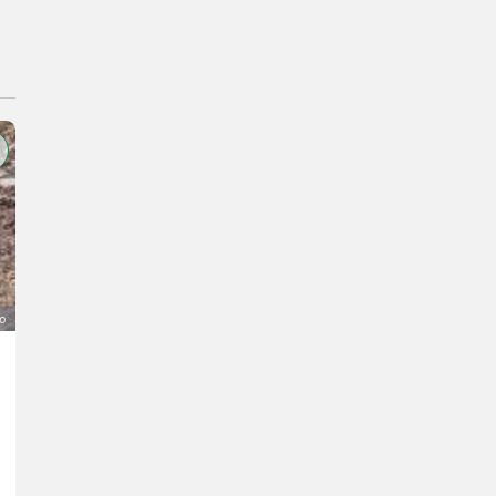
o
Quessant-Schafe
50 €
IVA indetraibile
Michael
5112 Burgenland