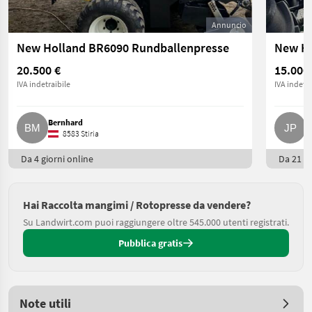
Annuncio
New Holland BR6090 Rundballenpresse
New Ho
20.500 €
15.000
IVA indetraibile
IVA indetra
Bernhard
J
8583 Stiria
Da 4 giorni online
Da 21 gi
Hai Raccolta mangimi / Rotopresse da vendere?
Su Landwirt.com puoi raggiungere oltre 545.000 utenti registrati.
Pubblica gratis
Note utili