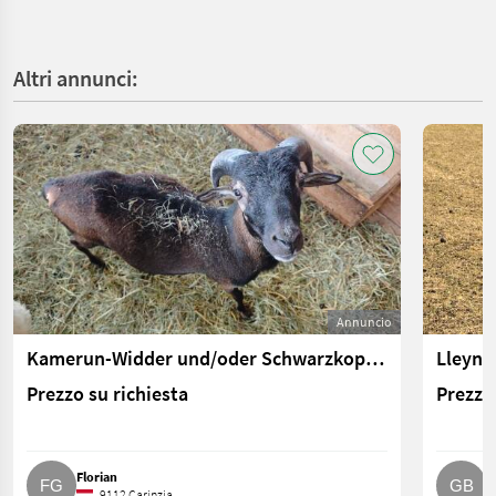
Altri annunci:
Annuncio
Kamerun-Widder und/oder Schwarzkopf-Lamm zu verkaufen
Lleyn-
Prezzo su richiesta
Prezzo 
Florian
G
9112 Carinzia