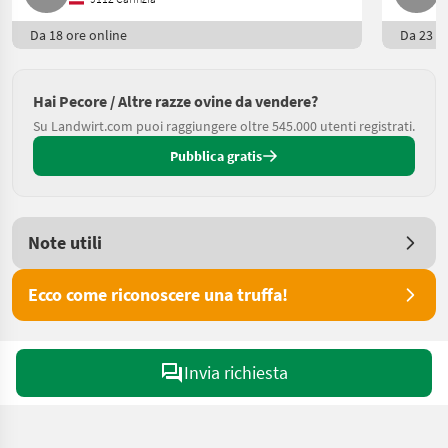
Da 18 ore online
Da 23 or
Hai Pecore / Altre razze ovine da vendere?
Su Landwirt.com puoi raggiungere oltre 545.000 utenti registrati.
Pubblica gratis
Note utili
Ecco come riconoscere una truffa!
Invia richiesta