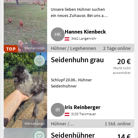
Unsere lieben Hühner suchen
ein neues Zuhause. Bei uns am
Hof leben aktuell rund 200
glückliche einjährige
Hannes Kienbeck
Legehühner, die täglichen
3442 Langenrohr
Auslauf haben. Nun möchten
wir s
Hühner / Legehennen
2 Tage online
TOP
Kleinanzeige
Seidenhuhn grau
20 €
MwSt nicht
ausweisbar
Schlupf 20.06.. Hühner
Seidenhühner
Iris Reinberger
3133 Traismauer
Hühner /
1 Std. online
Kleinanzeige
Seidenhühner
Seidenhühner
14 €