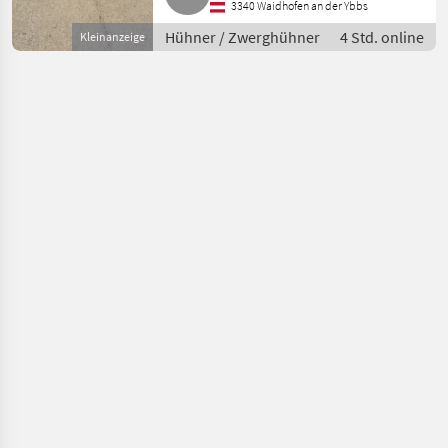
3340 Waidhofen an der Ybbs
Hühner / Zwerghühner
4 Std. online
Kleinanzeige