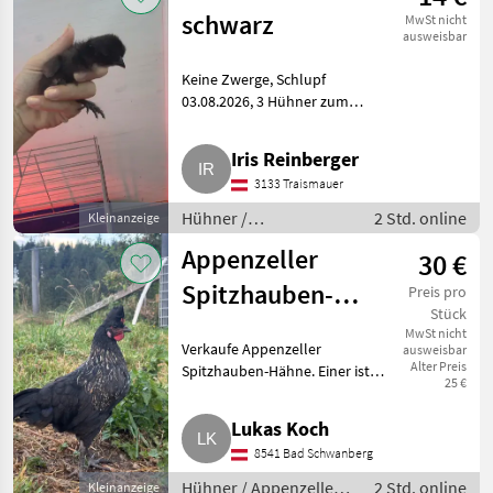
schwarz
MwSt nicht
ausweisbar
Keine Zwerge, Schlupf
03.08.2026, 3 Hühner zum
Abgeben. Hühner
Seidenhühner
Iris Reinberger
3133 Traismauer
Hühner /
2 Std. online
Kleinanzeige
Seidenhühner
Appenzeller
30 €
Spitzhauben-
Preis pro
Stück
Hähne
MwSt nicht
Verkaufe Appenzeller
ausweisbar
Alter Preis
Spitzhauben-Hähne. Einer ist
25 €
schwarz-weiß gesprenkelt, und
die anderen schwarz-braun
Lukas Koch
gesprenkelt. Alle sind 8 Wochen
8541 Bad Schwanberg
alt. Hühner Appenzeller Spi
Hühner / Appenzeller
2 Std. online
Kleinanzeige