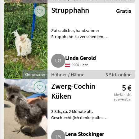
Spitzhauben
Strupphahn
Gratis
Zutraulicher, handzahmer
Strupphahn zu verschenken.
Mitnahme im Raum Kärnten
und Osttirol möglich. Hühner
Hähne
Linda Gerold
9900 Lienz
Hühner / Hähne
3 Std. online
Kleinanzeige
Zwerg-Cochin
5 €
Küken
MwSt nicht
ausweisbar
3 Stk., ca. 2 Monate alt.
Geschlecht (ich denke): alles
Hühner, also weiblich. Hühner
Zwerghühner
Lena Stockinger