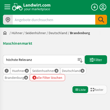
Angebote durchsuchen
/
Hühner
/
Seidenhühner
/
Deutschland
/
Brandenburg
Maschinenmarkt
So wird auf Landwirt.com sortiert
Filter
x
x
x
x
Huehner
Seidenhuehner
Deutschland
x
x
Brandenburg
alle Filter löschen
Liste
Raster