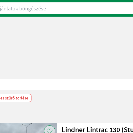
nlatok böngészése
es szűrő törlése
Lindner Lintrac 130 (St