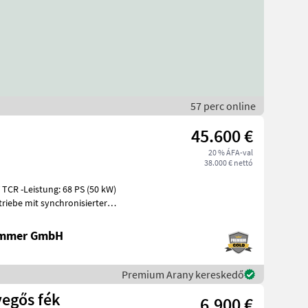
57 perc online
45.600 €
20 % ÁFA-val
38.000 € nettó
 TCR -Leistung: 68 PS (50 kW)
riebe mit synchronisierter
ammer GmbH
Premium Arany kereskedő
vegős fék
6.900 €