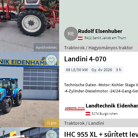
Rudolf Elsenhuber
5412 Sankt Jakob am Thurn
Traktorok / Hagyományos traktor
Apróhirdetés
Landini 4-070
68 LE/50 kW
Gy. év 2026
3 h
Technische Daten -Motor: Kohler Stage V
-4-Zylinder-Dieselmotor -24/24-Gang-Get
mechanischer Wendeschaltun
Landtechnik Eidenh
5274 Burgkirchen
Traktorok / Landini
Új gép
IHC 955 XL + sűrített le