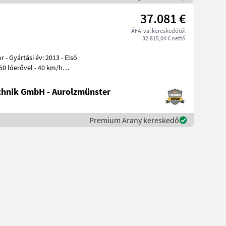
37.081 €
ÁFA-val kereskedőtől
32.815,04 € nettó
650 lóerővel - 40 km/h
hnik GmbH - Aurolzmünster
Premium Arany kereskedő