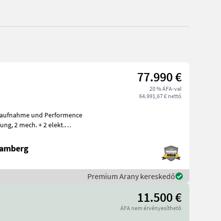
77.990 €
20 % ÁFA-val
64.991,67 € nettó
roaufnahme und Performence
ramberg
Premium Arany kereskedő
11.500 €
ÁFA nem érvényesíthető