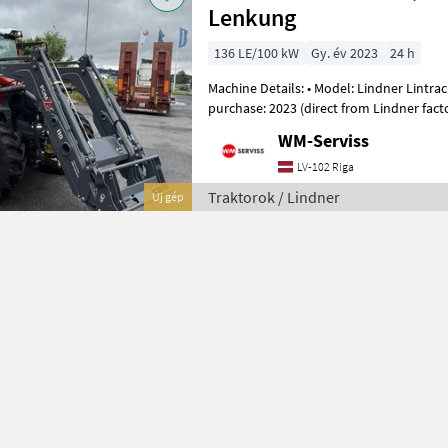
Lenkung
136 LE/100 kW
Gy. év 2023
24 h
Machine Details: • Model: Lindner Lintrac 130 Stage V • Year of
purchase: 2023 (direct from Lindner factory) • Operating ho
hours (brand new, never used)
WM-Serviss
LV-102 Riga
Traktorok / Lindner
Új gép