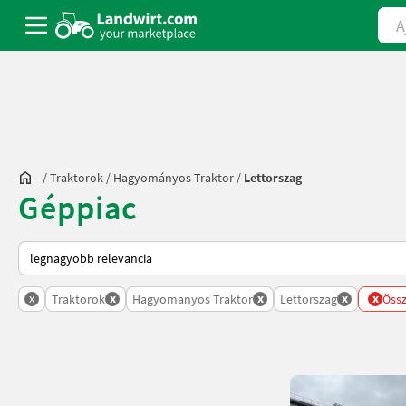
Ajá
/
Traktorok
/
Hagyományos Traktor
/
Lettorszag
Géppiac
Így van sorba rendezve a Landwirt.com-on
x
x
x
x
x
Traktorok
Hagyomanyos Traktor
Lettorszag
Össz