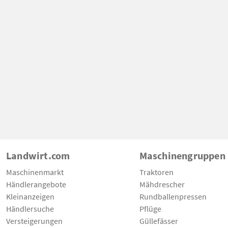
Landwirt.com
Maschinengruppen
Maschinenmarkt
Traktoren
Händlerangebote
Mähdrescher
Kleinanzeigen
Rundballenpressen
Händlersuche
Pflüge
Versteigerungen
Güllefässer