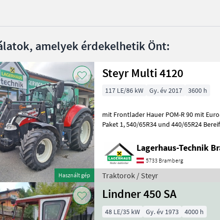
álatok, amelyek érdekelhetik Önt:
Steyr Multi 4120
117 LE/86 kW
Gy. év 2017
3600 h
mit Frontlader Hauer POM-R 90 mit Eu
Paket 1, 540/65R34 und 440/65R24 Bereifung, 2 mech. + 2 elekt.
Steuergeräte, hydr. Bremsventil, guter
Lagerhaus-Technik B
5733 Bramberg
Traktorok / Steyr
Használt gép
Lindner 450 SA
48 LE/35 kW
Gy. év 1973
4000 h