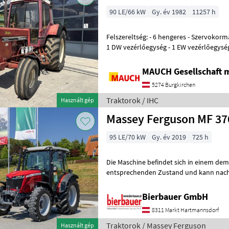
90 LE/66 kW
Gy. év 1982
11257 h
Felszereltség: - 6 hengeres - Szervokormány - Hátsókerék-meghajtás -
1 DW vezérlőegység - 1 EW vezérlőegység 
Vonóhorog - Felső kar -
MAUCH Gesellschaft m
5274 Burgkirchen
Traktorok / IHC
Használt gép
Massey Ferguson MF 37
95 LE/70 kW
Gy. év 2019
725 h
Die Maschine befindet sich in einem de
entsprechenden Zustand und kann nach 
gerne vor Ort besichtigt und geprüft we
Bierbauer GmbH
8311 Markt Hartmannsdorf
Traktorok / Massey Ferguson
Használt gép