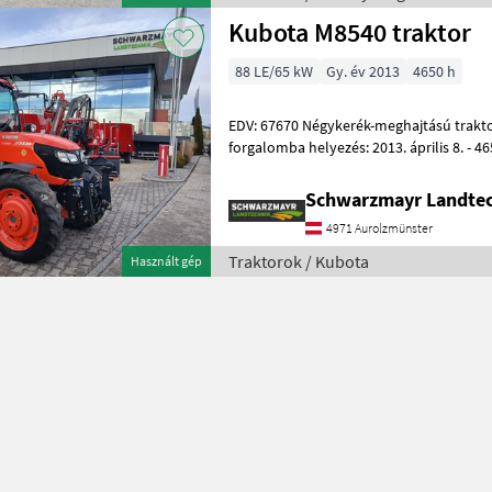
Kubota M8540 traktor
88 LE/65 kW
Gy. év 2013
4650 h
EDV: 67670 Négykerék-meghajtású traktor - Gyártási év: 2013 - Első
forgalomba helyezés: 2013. április 8. - 4
sebességű sebességváltóval - h
Schwarzmayr Landtec
4971 Aurolzmünster
Traktorok / Kubota
Használt gép