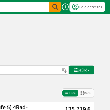
Bejelentkezés
Szűrők
Lista
Rács
ufe 5) 4Rad-
125.719 €