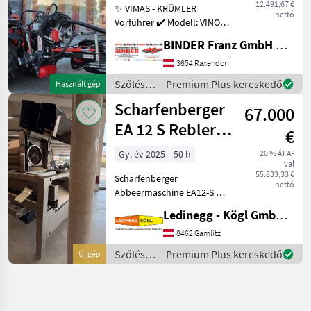
12.491,67 €
✨ VIMAS - KRÜMLER
nettó
Vorführer ✔️ Modell: VINO -
Version HeavyDuty ✔️ in
BINDER Franz GmbH & CoKG
serienmäßiger Ausführung
✔️ Heckanbau - einseitig ✔️
3654 Raxendorf
Hohe
Szőlészeti
Premium Plus kereskedő
Használt gép
Arbeitsgeschwindigkeit bis
gépek /
Scharfenberger
zu 5, 5
67.000
Sonstige
EA 12 S Rebler +
€
Rollensortierer
Gy. év 2025
50 h
20 % ÁFA-
val
55.833,33 €
Scharfenberger
nettó
Abbeermaschine EA12-S mit
Rollensortierer und
Ledinegg - Kögl GmbH - Obst- und Weinbautechnik
Quetschwalze – Präzision
und Flexibilität für die
8462 Gamlitz
Traubenverarbeitung -
Szőlészeti
Premium Plus kereskedő
Új gép
Vorführmaschine
gépek /
Beschreibung:
Scharfenberger