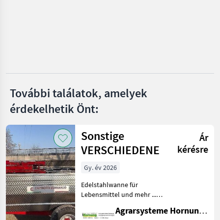
Gregoire
Braud
Pellenc
Krieger
További találatok, amelyek
New Holland
érdekelhetik Önt:
Mind a 7
megjelenítése
Sonstige
Ár
MARKETPLACE
VERSCHIEDENE
kérésre
Kereskedői
Marketplace
Apróhirdetések
ajánlatok
Gy. év 2026
Edelstahlwanne für
Lebensmittel und mehr ...
Einachser / Tandem /
Agrarsysteme Hornung GmbH & Co. KG
Tridem Zweiachser mit