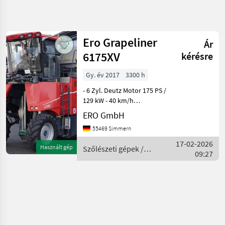
Keresés
pontosítása
Ero Grapeliner
Ár
Kategória
Ország
Szűrők
4
6175XV
kérésre
Gy. év 2017
3300 h
1 eredmény
AKTUÁLIS
Visszaállítás
ÚTVONAL
megjelenítése
- 6 Zyl. Deutz Motor 175 PS /
Mezőgazdasági
129 kW - 40 km/h
gépek/eszközök
Straßengeschwindigkeit -
ERO GmbH
Fahrkomfortpaket -
Szoleszeti
55469 Simmern
Gepek
Vierradfußbremse -
Automatische Lenkung -
17-02-2026
Szolokombajn
Használt gép
Szőlészeti gépek /
Sauggebläse unten elektr. H
09:27
Ero
Ero
KATEGÓRIA
KIVÁLASZTÁSA
Ero