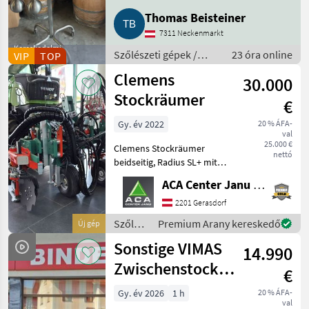
Thomas Beisteiner
7311 Neckenmarkt
Kereskedelmi
Szőlészeti gépek /
23 óra online
VIP
TOP
szolgáltató
Pincészeti gépek
Clemens
30.000
Stockräumer
€
Gy. év 2022
20 % ÁFA-
val
25.000 €
Clemens Stockräumer
nettó
beidseitig, Radius SL+ mit
Zinkenkreisel, SB 2
ACA Center Janu GmbH
Geräteträger, Aushub
hydraulisch Links und
2201 Gerasdorf
Rechts, Arbeitsbreite 2400 -
Szőlészeti
Premium Arany kereskedő
Új gép
3400 mm, inkl. Ventilblock
gépek /
Sonstige VIMAS
14.990
Clemens
Zwischenstock-
€
KRÜMLER
Gy. év 2026
1 h
20 % ÁFA-
val