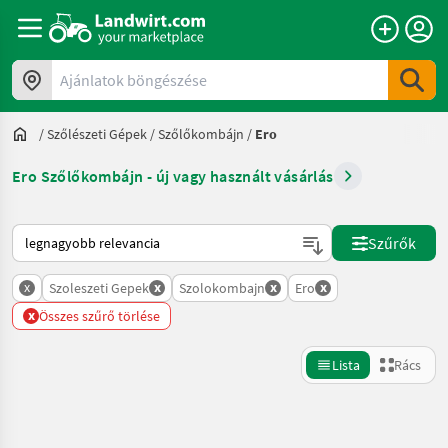
Ajánlatok böngészése
/
Szőlészeti Gépek
/
Szőlőkombájn
/
Ero
Ero Szőlőkombájn - új vagy használt vásárlás
Így van sorba rendezve a Landwirt.com-on
Szűrők
x
x
x
x
Szoleszeti Gepek
Szolokombajn
Ero
x
Összes szűrő törlése
Lista
Rács