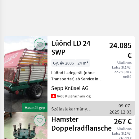
Lüönd LD 24
24.085
SWP
€
Gy. év 2006
24 m³
Általános
kulcs (8,1 %)
22.280,30 €
Lüönd Ladegerät (ohne
nettó
Transporter) ab Service in
einem sehr guten Zustand.
Sepp Knüsel AG
Zwei Messer montiert, hydr.
6403 Küssnach am Rigi
Kratzboden, hydr. Hektor,
hydr. Pick-up. Kann auf
09-07-
Használt gép
Szálastakarmány
verschiedene
2025 12:03
betakarítók / Lüönd
Hamster
267 €
Doppelradflansche
Általános
kulcs (8,1 %)
246,99 €