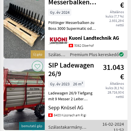
Pöttinger
Messerbalkenzu
€
Boss 3000
Gy. év 2024
Általános
kulcs (7,7 %)
Supermatic oder
2.931,29 €
Pöttinger Messerbalken zu
Evomati
nettó
Boss 3000 Supermatic oder
Evomatic, 15 Messer mit
Kuoni Landtechnik AG
Fremdkörpersicherung,
mechanisch klappbar
5062 Oberhof
Szálastakarmány
Szálastakarmány
Premium Plus kereskedő
Új gép
betakarítók Rendfelszedő
betakarítók
SIP Ladewagen
pótko
31.043
/
Pöttinger
26/9
€
Gy. év 2023
26 m³
Általános
kulcs (8,1 %)
28.716,93 €
Ladewagen 26/9 Tiefgang
nettó
mit 9 Messer 2 Leiter
Druckluft - Bremse montiert
Sepp Knüsel AG
Hydr. Knickdeichsel Hydr.
6403 Küssnach am Rigi
Hecktor 15/55-17 AS
Bereifung
16-02-2024
bemutató gép
Szálastakarmány
Ausstellungsgerät Szál
11:52