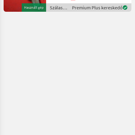
Szálastakarmány
Premium Plus kereskedő
Használt gép
betakarítók
/
Pöttinger