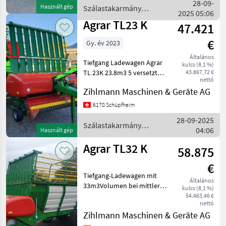
nach Aufwand geliefert
28-09-
Használt gép
Szálastakarmány
werden. Vorauszah
2025 05:06
betakarítók / Sonstige
Agrar TL23 K
47.421
€
Gy. év 2023
Általános
Tiefgang Ladewagen Agrar
kulcs (8,1 %)
TL 23K 23.8m3 5 versetzte
43.867,72 €
nettó
Förderschwingen
Zihlmann Maschinen & Geräte AG
Kurvenbahn aus Hardox
Zufuhrlappen am Pickup
6170 Schüpfheim
Deichselverlängerung für
28-09-2025
Doppelräder 7 Messer
Szálastakarmány
04:06
Használt gép
betakarítók / Agrar
Agrar TL32 K
58.875
€
Tiefgang-Ladewagen mit
Általános
33m3Volumen bei mittlerer
kulcs (8,1 %)
Pressung 5 versetzte
54.463,46 €
nettó
Förderschwingen
Zihlmann Maschinen & Geräte AG
Kurvenbahn aus Hardox