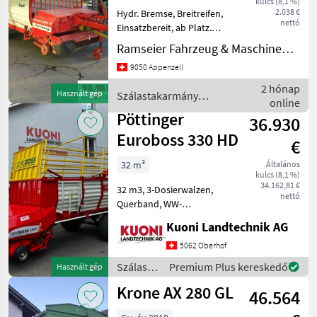
kulcs (8,1 %)
2.038 €
Hydr. Bremse, Breitreifen,
nettó
Einsatzbereit, ab Platz.
Weitere Occasionen auf
Ramseier Fahrzeug & Maschinen AG
Anfrage. Szálastakarmány
9050 Appenzell
betakarítók Rendfelszedő
pótkocsi
2 hónap
Használt gép
Szálastakarmány
online
betakarítók / Pöttinger
Pöttinger
36.930
Euroboss 330 HD
€
32 m³
Általános
kulcs (8,1 %)
34.162,81 €
32 m3, 3-Dosierwalzen,
nettó
Querband, WW-
Gelenkwelle, 16 Messer, 4.
Kuoni Landtechnik AG
Förderschwinge, Hydr.
Knickdeichsel, Prallblech
5062 Oberhof
mit Rolle, Hydr. 1-Leiter
Szálastakarmány
Premium Plus kereskedő
Használt gép
Bremse, Breite Achse, Bereif
betakarítók
Krone AX 280 GL
46.564
/
Pöttinger