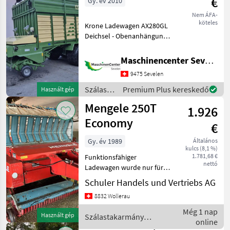
€
Gy. év 2010
Nem ÁFA-
köteles
Krone Ladewagen AX280GL
Deichsel - Obenanhängung
Elektrohydr. Bedienung
Weitwinkelgelenkwelle mit
Maschinencenter Sevelen AG
Nockenschaltkupplung 2
9475 Sevelen
Tasträder - Luftbereift
Easyflow Pickup
Szálastakarmány
Premium Plus kereskedő
Használt gép
betakarítók
Mengele 250T
1.926
/ Krone
Economy
€
Gy. év 1989
Általános
kulcs (8,1 %)
1.781,68 €
Funktionsfähiger
nettó
Ladewagen wurde nur für
Dürrfutter gebraucht,
Schuler Handels und Vertriebs AG
Seriennummer:223787
8832 Wollerau
Szálastakarmány
betakarítók Rendfelszedő
Még 1 nap
Használt gép
Szálastakarmány
pótkocsi
online
betakarítók / Mengele