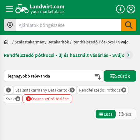
Ajánlatok böngészése
/
Szálastakarmány Betakarítók
/
Rendfelszedő Pótkocsi
/
Svajc
Rendfelszedő pótkocsi - új és használt vásárlás - Svájc
Így van sorba rendezve a Landwirt.com-on
Szűrők
x
x
x
Szalastakarmany Betakaritok
Rendfelszedo Potkocsi
x
x
Svajc
Összes szűrő törlése
Lista
Rács