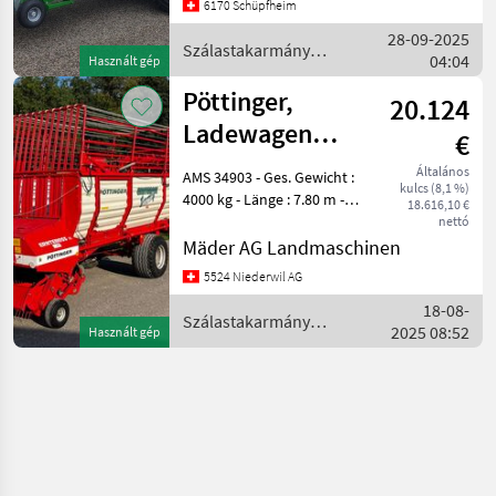
Zufuhrlappen am Pickup
6170 Schüpfheim
Deichselverlängerung für
28-09-2025
Doppe
Szálastakarmány
04:04
Használt gép
betakarítók / Agrar
Pöttinger,
20.124
Ladewagen
€
Ernteboss 2
Általános
AMS 34903 - Ges. Gewicht :
kulcs (8,1 %)
exklusive
4000 kg - Länge : 7.80 m -
18.616,10 €
Aussen Breite : 2.20 m -
nettó
Gesamt Höhe : 2.40 m ohne
Mäder AG Landmaschinen
Aufbau - Bereifung : 19.0 /
5524 Niederwil AG
45 -
18-08-
Szálastakarmány
2025 08:52
Használt gép
betakarítók / Pöttinger