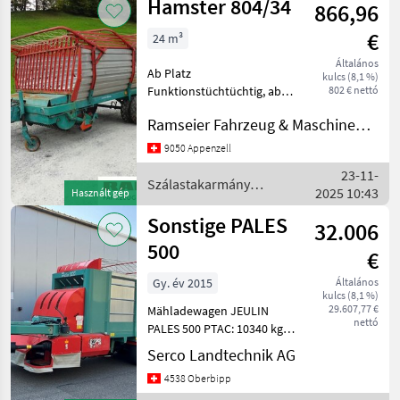
Hamster 804/34
866,96
€
24 m³
Általános
Ab Platz
kulcs (8,1 %)
Funktionstüchtüchtig, ab
802 € nettó
Platz Weitere Occasionen
Ramseier Fahrzeug & Maschinen AG
auf Anfrage.
Szálastakarmány
9050 Appenzell
betakarítók Rendfelszedő
23-11-
pótkocsi
Szálastakarmány
2025 10:43
Használt gép
betakarítók / Hamster
Sonstige PALES
32.006
500
€
Gy. év 2015
Általános
kulcs (8,1 %)
29.607,77 €
Mähladewagen JEULIN
nettó
PALES 500 PTAC: 10340 kg
Kapazität: 36 m3 Sämtliche
Serco Landtechnik AG
Maschinen sind ab Platz
4538 Oberbipp
erhältlich oder können