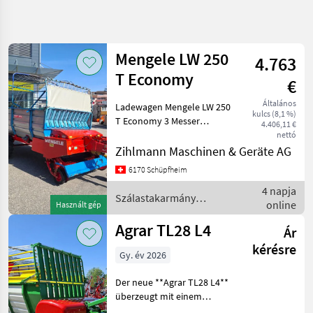
Keresés
pontosítása
Mengele LW 250
4.763
Kategória
Ország
Szűrők
3
1
T Economy
€
Általános
Ladewagen Mengele LW 250
19 eredmény
AKTUÁLIS
Visszaállítás
kulcs (8,1 %)
ÚTVONAL
T Economy 3 Messer
megjelenítése
4.406,11 €
Weitwinkelgelenkwelle
nettó
Mezőgazdasági
leichter und robuster
Zihlmann Maschinen & Geräte AG
gépek/eszközök
Ladewagen guter Zustand
Szalastakarmany
6170 Schüpfheim
Szálastakarmány
Betakaritok
4 napja
betakarítók Rendfelszedő
Szálastakarmány
Rendfelszedo
online
pótkocs
Használt gép
Potkocsi
betakarítók / Mengele
Agrar TL28 L4
Ár
KATEGÓRIA
KIVÁLASZTÁSA
kérésre
Gy. év 2026
Pöttinger
8
Der neue **Agrar TL28 L4**
überzeugt mit einem
Agrar
3
komplett überarbeiteten