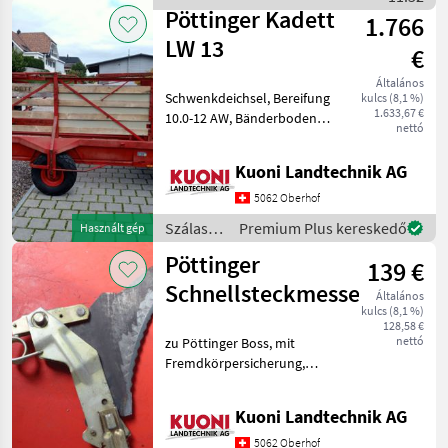
betakarítók / SIP
Pöttinger Kadett
1.766
LW 13
€
Általános
Schwenkdeichsel, Bereifung
kulcs (8,1 %)
1.633,67 €
10.0-12 AW, Bänderboden,
nettó
ohne Gelenkwelle, Baujahr
1967 Szálastakarmány
Kuoni Landtechnik AG
betakarítók Rendfelszedő
pótkocsi
5062 Oberhof
Szálastakarmány
Premium Plus kereskedő
Használt gép
betakarítók
Pöttinger
139 €
/
Pöttinger
Schnellsteckmesser
Általános
kulcs (8,1 %)
128,58 €
nettó
zu Pöttinger Boss, mit
Fremdkörpersicherung,
Total 8 Stk. Preis per Stück
Szálastakarmány
Kuoni Landtechnik AG
betakarítók Rendfelszedő
pótkocsi
5062 Oberhof