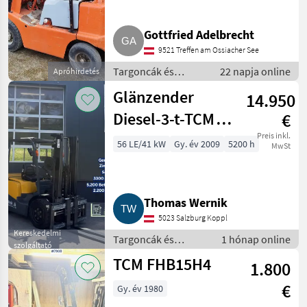
Gottfried Adelbrecht
9521 Treffen am Ossiacher See
Targoncák és
22 napja online
Apróhirdetés
raktártechnika /
Glänzender
14.950
Targonca
Diesel-3-t-TCM
€
FD30T3 Duplex-
Preis inkl.
56 LE/41 kW
Gy. év 2009
5200 h
MwSt
Vollfreihubmast
FD30T3
Thomas Wernik
5023 Salzburg Koppl
Kereskedelmi
Targoncák és
1 hónap online
szolgáltató
raktártechnika /
TCM FHB15H4
1.800
Targonca
€
Gy. év 1980