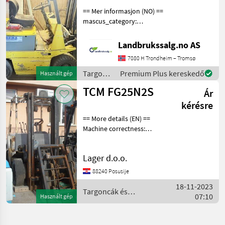
== Mer informasjon (NO) ==
mascus_category:
forklifttrucks Please
provide reference number
Landbrukssalg.no AS
upon request: 7968 See
7080 H Trondheim – Tromsø
en.landbrukssalg.no/7968
for more images Specifi
Targoncák
Premium Plus kereskedő
Használt gép
és
TCM FG25N2S
Ár
raktártechnika
/ TCM
kérésre
== More details (EN) ==
Machine correctness:
Correct Crane
height/length: 3 m
Lager d.o.o.
Üzemanyag: Benzin
Targoncák és
88240 Posusije
raktártechnika Targonca
18-11-2023
Targoncák és
07:10
Használt gép
raktártechnika / TCM