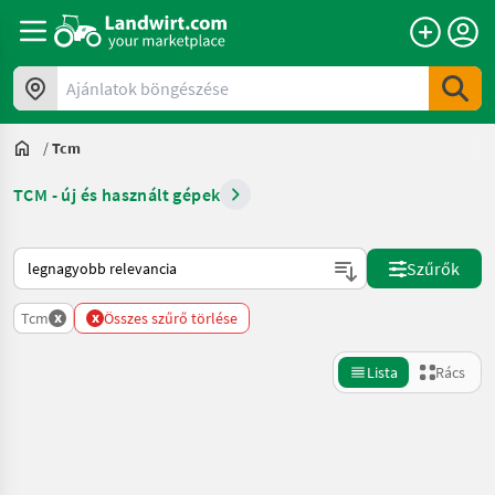
Ajánlatok böngészése
/
Tcm
TCM - új és használt gépek
Így van sorba rendezve a Landwirt.com-on
Szűrők
x
x
Tcm
Összes szűrő törlése
Lista
Rács
Keresés