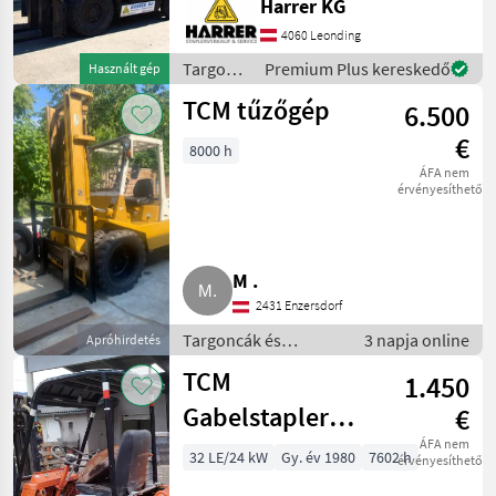
Harrer KG
2730 mm - Hubhöhe: 3970
4060 Leonding
mm - 3. + 4. Steuerventil
Targoncák
Premium Plus kereskedő
Használt gép
és
TCM tűzőgép
6.500
raktártechnika
/ TCM
€
8000 h
ÁFA nem
érvényesíthető
M .
2431 Enzersdorf
Targoncák és
3 napja online
Apróhirdetés
raktártechnika /
TCM
1.450
Targonca
Gabelstapler
€
FG15N
ÁFA nem
32 LE/24 kW
Gy. év 1980
7602 h
érvényesíthető