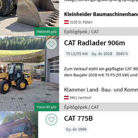
Kleinheider Baumaschinenhan
3100 St. Pölten
Építőgépek / CAT
Használt gép
CAT Radlader 906m
75 LE/55 kW
Gy. év 2018
3545 h
Zum Verkauf steht ein gepflegter CAT 
dem Baujahr 2018 mit 75 PS (55 kW) und 3.
Maschine überzeugt durch ihre komp
Klammer Land- Bau- und Komm
9941 Kartitsch
Építőgépek / CAT
Használt gép
CAT 775B
Gy. év 1996