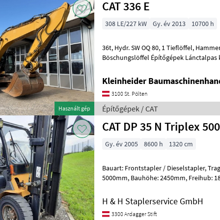
CAT 336 E
308 LE/227 kW
Gy. év 2013
10700 h
36t, Hydr. SW OQ 80, 1 Tieflöffel, Hammerleitung, Greiferleitung, 1
Böschungslöffel Építőgépek Lánctalp
Kleinheider Baumaschinenhan
3100 St. Pölten
Építőgépek / CAT
Használt gép
CAT DP 35 N Triplex 50
Gy. év 2005
8600 h
1320 cm
Bauart: Frontstapler / Dieselstapler, Tragkraft: 3500kg, Hubhöhe:
5000mm, Bauhöhe: 2450mm, Freihub: 1800mm, Gabellänge: 1150mm,
Bereifung vorne: Superelastik Einfach
H & H Staplerservice GmbH
3300 Ardagger Stift