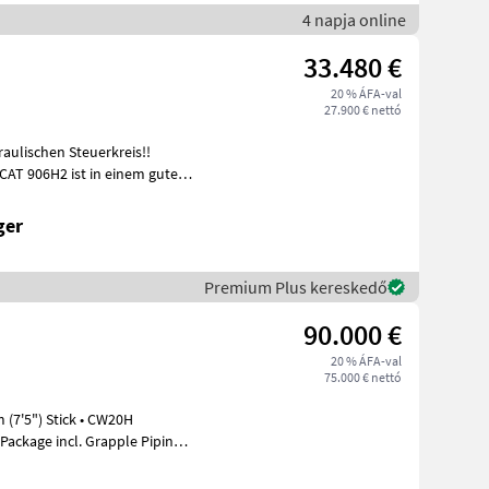
4 napja online
33.480 €
20 % ÁFA-val
27.900 € nettó
aulischen Steuerkreis!!
CAT 906H2 ist in einem guten
ger
Premium Plus kereskedő
90.000 €
20 % ÁFA-val
75.000 € nettó
 (7'5") Stick • CW20H
Package incl. Grapple Piping •