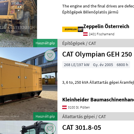
The engine and the final drives are defective. Online Owner'
Építőgépek Billenőplatós jármű
Zeppelin Österreich
2401 Fischamend
Építőgépek / CAT
Használt gép
CAT Olympian GEH 250
268 LE/197 kW
Gy. év 2005
6800 h
3, 6 to, 250 kVA Állattartás gépei Áram
Kleinheider Baumaschinenhan
3100 St. Pölten
Állattartás gépei / CAT
Használt gép
CAT 301.8-05