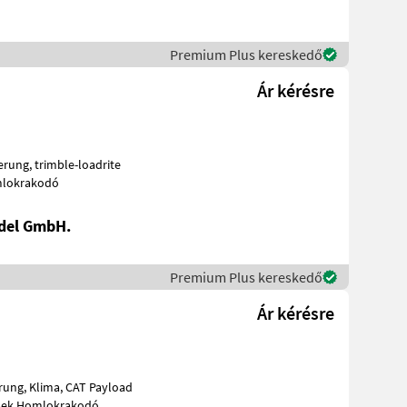
Premium Plus kereskedő
Ár kérésre
őgépek Homlokrakodó
del GmbH.
Premium Plus kereskedő
Ár kérésre
gsdämpfung Építőgépek Homlokrakodó