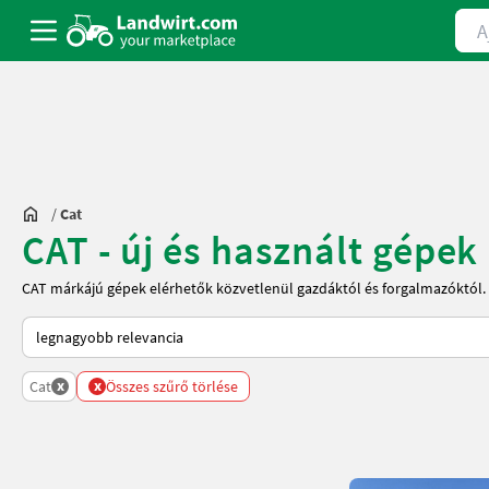
Ajá
/
Cat
CAT - új és használt gépek
CAT márkájú gépek elérhetők közvetlenül gazdáktól és forgalmazóktól.
Így van sorba rendezve a Landwirt.com-on
x
x
Cat
Összes szűrő törlése