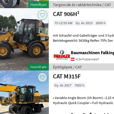
Targoncák és raktártechnika / CAT
Használt gép
CAT 906H²
75 LE/55 kW
Gy. év 2015
2650 h
mit Schaufel und Gabelträger und 3 hydr
Betriebsgewicht: 5630kg Reifen 70% Der 
Zustand!! BAUMASCHINEN FALKING
Baumaschinen Falkin
4134 Putzleinsdorf
Építőgépek / CAT
Használt gép
CAT M315F
Gy. év 2017
7003 h
• Variable Angle Boom (VA Boom) • 2.25 m
Hydraulic Quick Coupler • Full Hydraulic 
Rear Dozer Blade • Air-Conditio