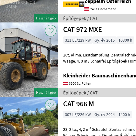
Zeppelin Österreich
2401 Fischamend
Építőgépek / CAT
Használt gép
CAT 972 MXE
311 LE/229 kW
Gy. év 2015
10300 h
26t, Klima, Lastdämpfung, Zentralschmierung, trimble-loadrite
Waage, 4, 8 m3 Schaufel Épít
Kleinheider Baumaschinenhan
3100 St. Pölten
Építőgépek / CAT
Használt gép
CAT 966 M
307 LE/226 kW
Gy. év 2024
1400 h
23, 2 to., 4, 2 m³ Schaufel, Zentralschmierung, Klima, CAT Payload
Waage, Schwingun