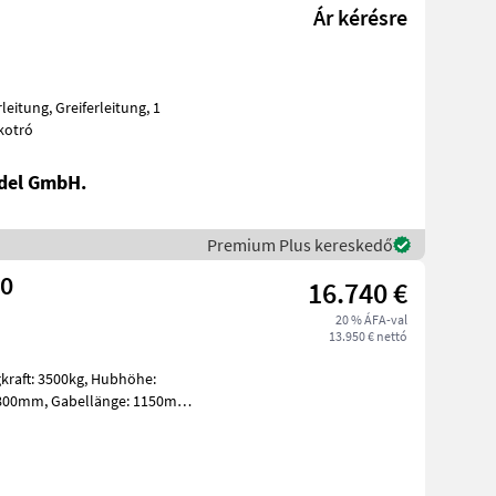
Ár kérésre
as kotró
del GmbH.
Premium Plus kereskedő
00
16.740 €
20 % ÁFA-val
13.950 € nettó