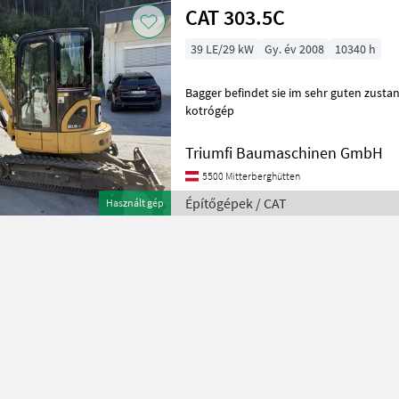
CAT 303.5C
39 LE/29 kW
Gy. év 2008
10340 h
Bagger befindet sie im sehr guten zustand 3 Löffel É
kotrógép
Triumfi Baumaschinen GmbH
5500 Mitterberghütten
Építőgépek / CAT
Használt gép