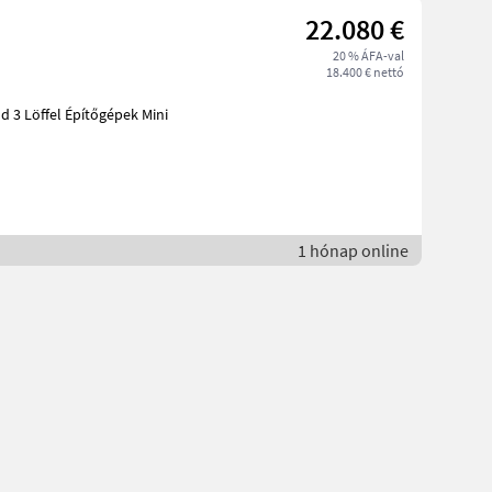
22.080 €
20 % ÁFA-val
18.400 € nettó
pítőgépek Mini
1 hónap online