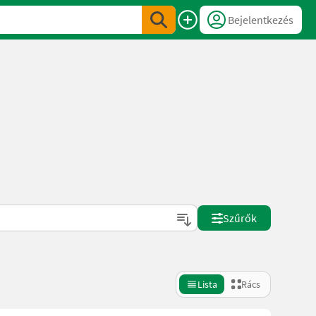
Bejelentkezés
Szűrők
Lista
Rács