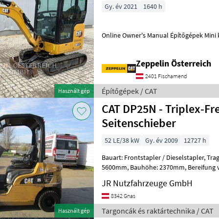
Gy. év 2021
1640 h
Online Owner's Manual Építőgép
Zeppelin Österreich
2401 Fischamend
Építőgépek / CAT
Használt gép
CAT DP25N - Triplex-Fr
Seitenschieber
52 LE/38 kW
Gy. év 2009
12727 h
Bauart: Frontstapler / Dieselstapler, Tragkraft: 2500kg, Hubhöhe:
5600mm, Bauhöhe: 2370mm, Bereifung vorne: Vollgummi Einfach 20 -
40% , Bereifung hinten: Vollgummi
JR Nutzfahrzeuge GmbH
8342 Gnas
Targoncák és raktártechnika / CAT
Használt gép