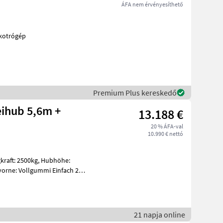
ÁFA nem érvényesíthető
ek Mini kotrógép
Premium Plus kereskedő
eihub 5,6m +
13.188 €
20 % ÁFA-val
10.990 € nettó
21 napja online