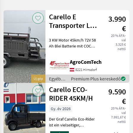
pontosítása
Carello E
3.990
Kategória
Ország
Szűrők
1
Transporter LDR
€
MAXI
20 % ÁFA-
18 eredmény
AKTUÁLIS
3 KW Motor 45km/h 72V 58
Visszaállítás
val
ÚTVONAL
megjelenítése
3.325 €
Ah Blei Batterie mit COC
nettó
Carello
Papiere L2e mechanische
Kippfunktion Egyéb
AgroComTech
KATEGÓRIA
mezőgazdasági erőgépek
KIVÁLASZTÁSA
Egyéb mezőgazdasági
8221 Hirnsdorf
haszonjárművek
Egyéb
Premium Plus kereskedő
Új gép
Személygépkocsi/Tehergépkocsi/Moped
10
mezőgazdasági
Carello ECO-
9.590
erőgépek
Mezőgazdasági gépek/eszközök
8
/ Carello
RIDER 45KM/H
€
MARKETPLACE
Gy. év 2026
20 % ÁFA-
val
7.991,67 €
Kereskedői
Der Graf Carello Eco-Rider
Marketplace
Apróhirdetések
nettó
ajánlatok
ist ein vielseitiger,
geschlossener E-