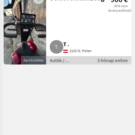
Transporter és
ÁFA nem
motorkocsi
érvényesíthető
T .
3100 St. Pölten
Autók /
3 hónap online
Apróhirdetés
Motorkerékpárok /
Egyéb Autók /
Motorkerékpárok