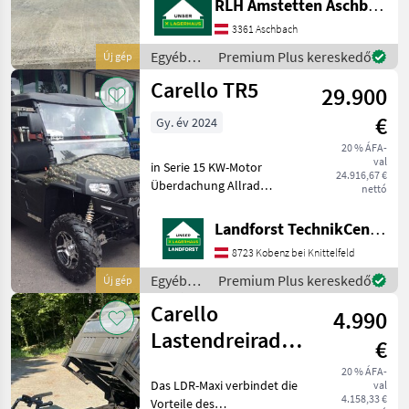
RLH Amstetten Aschbach
Transporter, der sich ideal
für den Betrieb auf
3361 Aschbach
Betriebsgeländen, in
Egyéb
Premium Plus kereskedő
Új gép
Städten und in der
mezőgazdasági
Carello TR5
Landwirtscha
29.900
erőgépek
/ Carello
€
Gy. év 2024
20 % ÁFA-
val
in Serie 15 KW-Motor
24.916,67 €
Überdachung Allrad
nettó
Differentialsperre Farbe
Camouflage
Landforst TechnikCenter Knittelfeld
Anhängevorrichtung Um
8723 Kobenz bei Knittelfeld
Ihnen unnötige Wartezeiten
oder Wegstrecken zu
Egyéb
Premium Plus kereskedő
Új gép
ersparen, bitten
mezőgazdasági
Carello
4.990
erőgépek
/ Carello
Lastendreirad
€
MAXI
20 % ÁFA-
Das LDR-Maxi verbindet die
val
4.158,33 €
Vorteile des