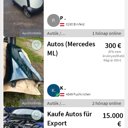
P .
8190 Birkfeld
Autók /
1 hónap online
Apróhirdetés
Motorkerékpárok /
Autos (Mercedes
300 €
Egyéb Autók /
Motorkerékpárok
ML)
ÁFA nem
érvényesíthető
Régi ár 350 €
K .
4849 Puchkirchen
Autók /
2 hónap online
Apróhirdetés
Motorkerékpárok /
Kaufe Autos für
15.000
Egyéb Autók /
Motorkerékpárok
Export
€