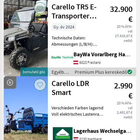
Motorkerékpárok
Carello TR5 E-
32.900
/ Carello
Transporter
€
Allrad 15 KW
Gy. év 2024
20 % ÁFA-
val
27.416,67 €
Technische Daten:
nettó
Abmessungen (L/B/H):
3000/1580/1950 mm
BayWa Vorarlberg HandelsGmbH BayWa Technik
Reichweite: Bis zu 130 km
Motorleistung: 15 KW/37, 5
6820 Frastanz
KW Spitzenleistung / 72V
Egyéb
Premium Plus kereskedő
bemutató gép
Lithium-Batterien: 16, 5
mezőgazdasági
Carello LDR
kWh
2.990
erőgépek
/ Carello
Smart
€
20 % ÁFA-
Verschieden Farben lagernd
val
2.491,67 €
Voll elektrisches Lastenrad,
nettó
72V große 45 Ah Batterie
mit Scheibenbremse
Lagerhaus Wechselgau reg. Gen.m.b.H.
digitales Display bis zu
25km/h Zugelassen für den
8230 Hartberg