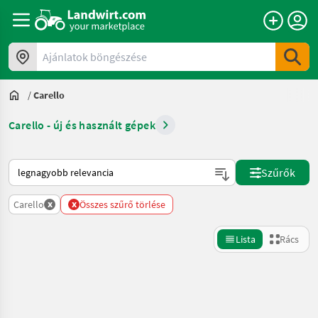
Ajánlatok böngészése
/
Carello
Carello - új és használt gépek
Így van sorba rendezve a Landwirt.com-on
Szűrők
x
x
Carello
Összes szűrő törlése
Lista
Rács
Keresés