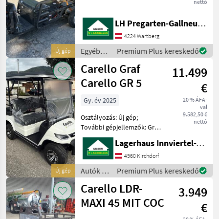
nettó
herkömmlichen Lastenrad
mit den Vorzügen eines
LH Pregarten-Gallneukirchen, Pregarten
klassischen
Pritschenwagens. In den
4224 Wartberg
Abmessungen und in der
Egyéb
Premium Plus kereskedő
Új gép
Bedienung weiterhin
mezőgazdasági
Carello Graf
11.499
erőgépek
/ Carello
Carello GR 5
€
Gy. év 2025
20 % ÁFA-
val
9.582,50 €
Osztályozás: Új gép;
nettó
További gépjellemzők: Graf
Carello TR5 elektromos
Lagerhaus Innviertel-Traunviertel-Urfahr eGen, Kirchdorf
jármű Elektromos
meghajtás 5 KW/ 48V
4560 Kirchdorf
Személyszállítás 25 km/h-ig
Autók /
Premium Plus kereskedő
Új gép
Akár 115 km hatótávolság
Motorkerékpárok
Carello LDR-
Cél
3.949
/ Carello
MAXI 45 MIT COC
€