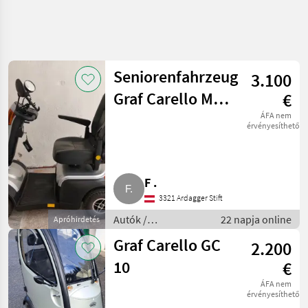
Seniorenfahrzeug
3.100
Graf Carello MZ-
€
5 Sport
ÁFA nem
érvényesíthető
F .
3321 Ardagger Stift
Autók /
22 napja online
Apróhirdetés
Motorkerékpárok /
Graf Carello GC
2.200
Egyéb Autók /
Motorkerékpárok
10
€
ÁFA nem
érvényesíthető