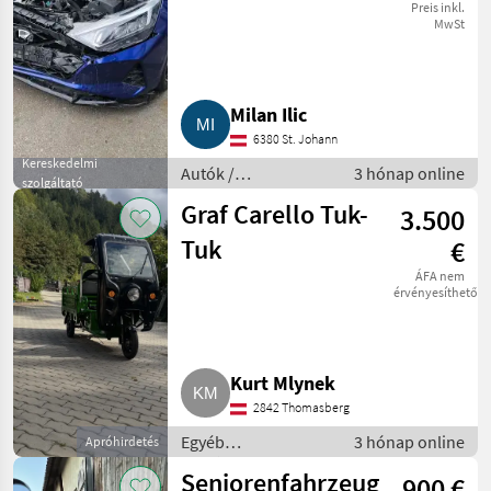
Preis inkl.
MwSt
Milan Ilic
6380 St. Johann
Kereskedelmi
Autók /
3 hónap online
szolgáltató
Motorkerékpárok /
Graf Carello Tuk-
3.500
Egyéb Autók /
Motorkerékpárok
Tuk
€
ÁFA nem
érvényesíthető
Kurt Mlynek
2842 Thomasberg
Egyéb
3 hónap online
Apróhirdetés
mezőgazdasági
Seniorenfahrzeug
900 €
erőgépek /