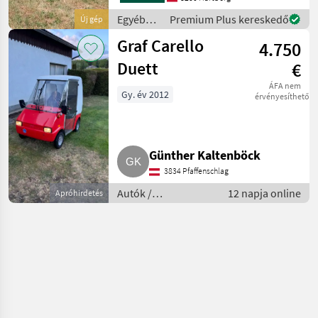
Straßen
Egyéb
Premium Plus kereskedő
Új gép
mezőgazdasági
Graf Carello
4.750
erőgépek
/ Carello
Duett
€
ÁFA nem
Gy. év 2012
érvényesíthető
Günther Kaltenböck
3834 Pfaffenschlag
Autók /
12 napja online
Apróhirdetés
Motorkerékpárok /
Terepjáró