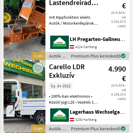
Lastendreirad
€
TUK TUK LDR 25
20 % ÁFA-
mit Kippfunktion elektr.
val
3.316,67 €
Autók / Motorkerékpárok
nettó
Egyéb Autók /
Motorkerékpárok
LH Pregarten-Gallneukirchen, Pregarten
4224 Wartberg
Autók /
Premium Plus kereskedő
Új gép
Motorkerékpárok
Carello LDR
4.990
/ Carello
Exkluzív
€
Gy. év 2022
20 % ÁFA-
val
4.158,33 €
• 100%-ban elektromos •
nettó
Közúti jogi L2E • Vezetés 15
éves kortól • Rádió MP3-mal
Lagerhaus Wechselgau reg. Gen.m.b.H.
• Hátsó kamera •
Tárcsafékek hátul és elöl •
8230 Hartberg
Akár 6 kW-os motor • 72V /
Autók /
Premium Plus kereskedő
Új gép
45AH