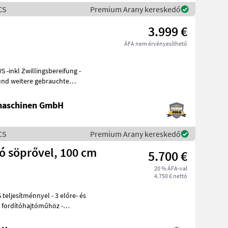
CS
Premium Arany kereskedő
3.999 €
ÁFA nem érvényesíthető
maschinen GmbH
CS
Premium Arany kereskedő
ó söprővel, 100 cm
5.700 €
20 % ÁFA-val
4.750 € nettó
a fordítóhajtóműhöz -