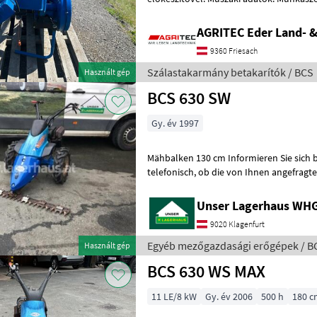
tárcsa 10 kés Hengeres előkés
AGRITEC Eder Land- 
9360 Friesach
Szálastakarmány betakarítók / BCS
Használt gép
BCS 630 SW
Gy. év 1997
Mähbalken 130 cm Informieren Sie sich bitte vor Fahrt-Antritt
telefonisch, ob die von Ihnen angefragte Maschine aktuell bei uns am
Lager steht. Wir inserieren auch
Unser Lagerhaus WHG,
9020 Klagenfurt
Egyéb mezőgazdasági erőgépek / B
Használt gép
BCS 630 WS MAX
11 LE/8 kW
Gy. év 2006
500 h
180 c