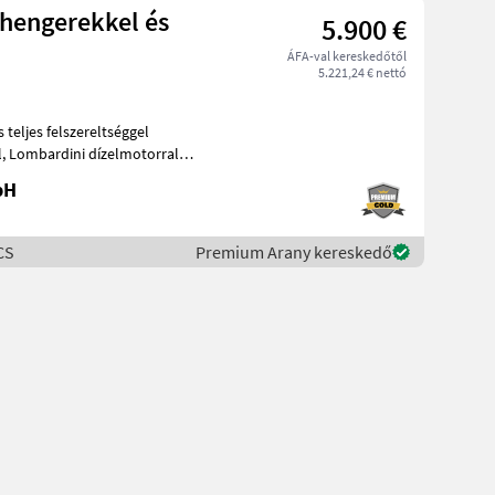
 hengerekkel és
5.900 €
ÁFA-val kereskedőtől
5.221,24 € nettó
ral
bH
CS
Premium Arany kereskedő