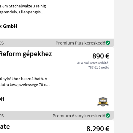
8m Stachelwalze 3 reihig
gerendely, Ellenpengés
 Egyéb mezőgazd
ik GmbH
CS
Premium Plus kereskedő
 Reform gépekhez
890 €
ÁFA-val kereskedőtől
787,61 € nettó
űnyírókhoz használható. A
latra kész; szélessége 70 cm,
bH
CS
Premium Arany kereskedő
gate
8.290 €