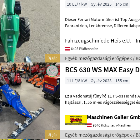
10 LE/7 kW
Gy. év 2025
145 cm
Dieser Ferrari Motormäher ist Top Ausge
Fahrantrieb, Lenkbremse, Differentialsperre, Schnellverstellund
Lenker. Motor ist ein Honda GX 340 Al
Fahrzeugschmiede Heis e.U. - I
6405 Pfaffenhofen
Egyéb mezőgazdasági erőgépek / B
Új gép
BCS 630 WS MAX Easy D
11 LE/8 kW
Gy. év 2023
155 cm
Ez a vadonatúj fűnyíró 11 PS-os Honda Alp motor
hajtással, 1, 55 m-es vágószélességgel és 5.00-10-es gumiabroncsokkal
van felszerelve. Kérésre más gumi
Maschinen Gailer Gm
9640 Kötschach-Mauthen
Egyéb mezőgazdasági erőgépek / B
Új gép