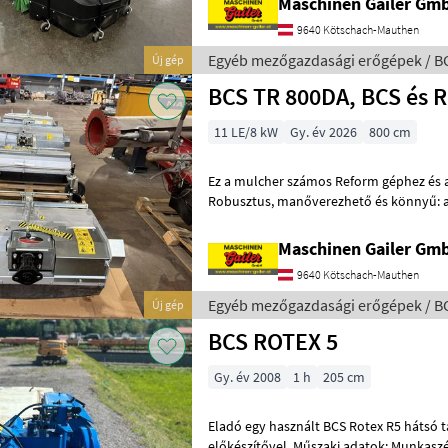
Maschinen Gailer Gm
9640 Kötschach-Mauthen
Egyéb mezőgazdasági erőgépek / B
Új gép
BCS TR 800DA, BCS és 
11 LE/8 kW
Gy. év 2026
800 cm
Ez a mulcher számos Reform géphez és az
Robusztus, manőverezhető és könnyű: a TR-BS a Cerruti csapásos
fűkasza, amely minden európai és e
Maschinen Gailer Gm
9640 Kötschach-Mauthen
Egyéb mezőgazdasági erőgépek / B
Új gép
BCS ROTEX 5
Gy. év 2008
1 h
205 cm
Eladó egy használt BCS Rotex R5 hátsó t
előkészítővel. Műszaki adatok: Munkaszélesség: kb. 2, 05 m 5 kaszáló