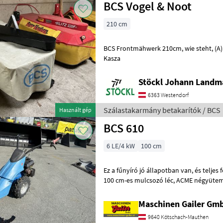
BCS Vogel & Noot
210 cm
BCS Frontmähwerk 210cm, wie steht, (A) Szálastakarmány betakarítók
Kasza
Stöckl Johann Landm
6363 Westendorf
Szálastakarmány betakarítók / BCS
Használt gép
BCS 610
6 LE/4 kW
100 cm
Ez a fűnyíró jó állapotban van, és teljes felszereltséggel rendelkezik:
100 cm-es mulcsozó léc, ACME négyütemű motor és légtömlős
kerekek. A szervizelést a műhelyünk
Maschinen Gailer Gm
9640 Kötschach-Mauthen