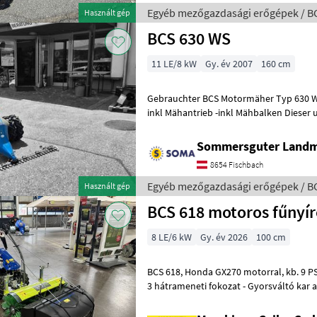
Egyéb mezőgazdasági erőgépek / B
Használt gép
BCS 630 WS
11 LE/8 kW
Gy. év 2007
160 cm
Gebrauchter BCS Motormäher Typ 630 WS -inkl Zwillingsbereifung -
inkl Mähantrieb -inkl Mähbalken Dieser und weitere gebrauchte
Motormäher sind bei uns in Fisch
Sommersguter Land
8654 Fischbach
Egyéb mezőgazdasági erőgépek / B
Használt gép
BCS 618 motoros fűnyír
8 LE/6 kW
Gy. év 2026
100 cm
BCS 618, Honda GX270 motorral, kb. 9 PS teljesítménnyel - 3 előre- és
3 hátrameneti fokozat - Gyorsváltó kar 
Hajtótengely 990 fordulat/perc,