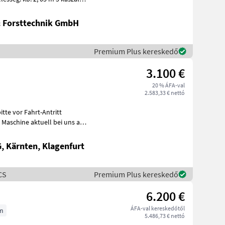
& Forsttechnik GmbH
Premium Plus kereskedő
3.100 €
20 % ÁFA-val
2.583,33 € nettó
 Kärnten, Klagenfurt
CS
Premium Plus kereskedő
6.200 €
ÁFA-val kereskedőtől
m
5.486,73 € nettó