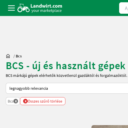
Ajá
/
Bcs
BCS - új és használt gépek
BCS márkájú gépek elérhetők közvetlenül gazdáktól és forgalmazóktól.
Így van sorba rendezve a Landwirt.com-on
x
x
Bcs
Összes szűrő törlése