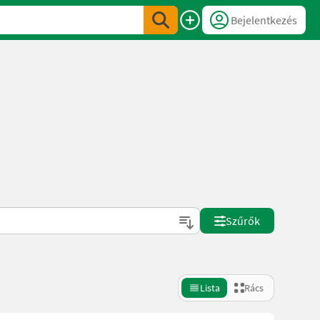
Bejelentkezés
Szűrők
Lista
Rács