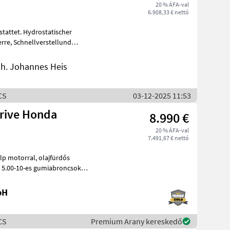
20 % ÁFA-val
6.908,33 € nettó
stattet. Hydrostatischer
nh. Johannes Heis
CS
03-12-2025 11:53
rive Honda
8.990 €
20 % ÁFA-val
7.491,67 € nettó
ral, olajfürdős
bH
CS
Premium Arany kereskedő