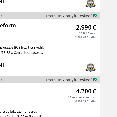
bH
CS
Premium Arany kereskedő
Reform
2.990 €
20 % ÁFA-val
2.491,67 € nettó
 összes BCS-hez illeszkedik.
bH
CS
Premium Arany kereskedő
4.700 €
ÁFA-val kereskedőtől
4.159,29 € nettó
árcsás fűkasza hengeres