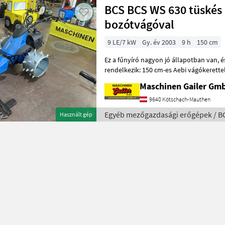
BCS BCS WS 630 tüskés
bozótvágóval
9 LE/7 kW
Gy. év 2003
9 h
150 cm
Ez a fűnyíró nagyon jó állapotban van, és teljes felszereltséggel
rendelkezik: 150 cm-es Aebi vágókerettel, Lombardini dízelmotor
és új, háromsoros tüskés hengere
Maschinen Gailer Gm
9640 Kötschach-Mauthen
Egyéb mezőgazdasági erőgépek / B
Használt gép