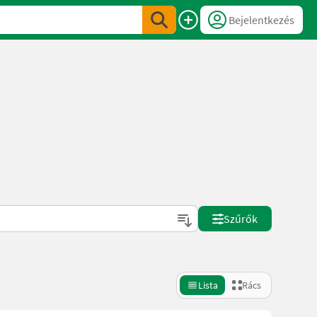
Bejelentkezés
Szűrők
Lista
Rács