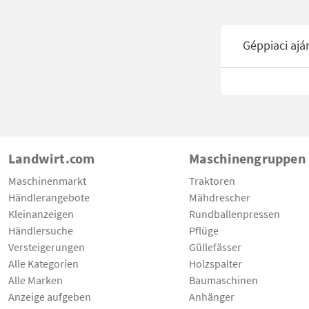
Géppiaci ajá
Landwirt.com
Maschinengruppen
Maschinenmarkt
Traktoren
Händlerangebote
Mähdrescher
Kleinanzeigen
Rundballenpressen
Händlersuche
Pflüge
Versteigerungen
Güllefässer
Alle Kategorien
Holzspalter
Alle Marken
Baumaschinen
Anzeige aufgeben
Anhänger