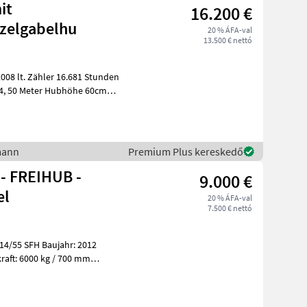
it
16.200 €
nzelgabelhu
20 % ÁFA-val
13.500 € nettó
 4, 50 Meter Hubhöhe 60cm
H
mann
Premium Plus kereskedő
- FREIHUB -
9.000 €
el
20 % ÁFA-val
7.500 € nettó
14/55 SFH Baujahr: 2012