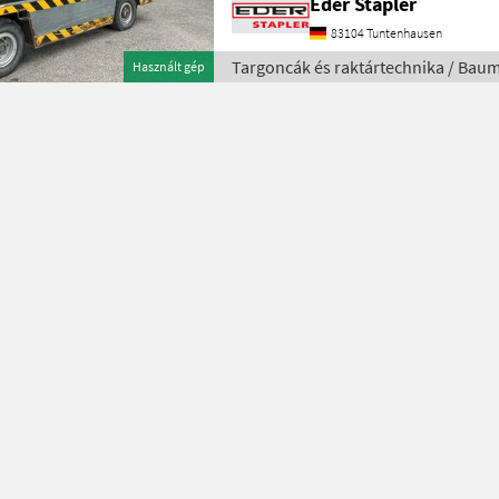
Eder Stapler
83104 Tuntenhausen
Targoncák és raktártechnika / Bau
Használt gép