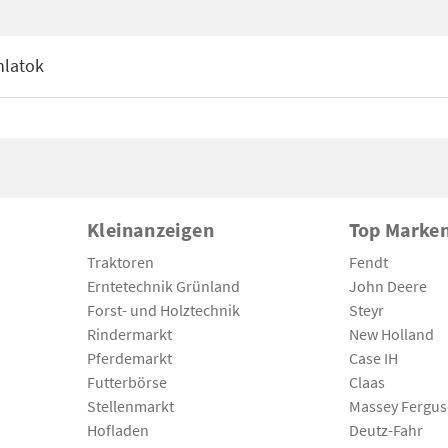
nlatok
Kleinanzeigen
Top Marke
Traktoren
Fendt
Erntetechnik Grünland
John Deere
Forst- und Holztechnik
Steyr
Rindermarkt
New Holland
Pferdemarkt
Case IH
Futterbörse
Claas
Stellenmarkt
Massey Fergu
Hofladen
Deutz-Fahr