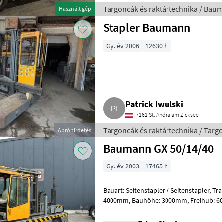
Targoncák és raktártechnika / Bau
Használt gép
Stapler Baumann
Gy. év 2006
12630 h
Patrick Iwulski
7161 St. Andrä am Zicksee
Targoncák és raktártechnika / Targ
Apróhirdetés
Baumann GX 50/14/40
Gy. év 2003
17465 h
Bauart: Seitenstapler / Seitenstapler, Tragkraft: 5000kg, Hubhöhe:
4000mm, Bauhöhe: 3000mm, Freihub: 600mm, Gabellänge: 1400mm,
Bereifung vorne: Luft , Bereifung hin