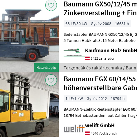
Baumann GX50/12/45 m
Zinkenverstellung + Ei
68 LE/50 kW
Gy. év 2008
16681 h
Seitenstapler BAUMANN GX50/12/45 Bj. 2008 lt. Zähler 16.681 Stunden
5 Tonnen Hubkraft 3, 15 Meter Bauhöhe
Freihub! Perkins Motor
Kaufmann Holz Gmb
8422 Leitersdorf
Targoncák és raktártechnika / Bau
Használt gép
Baumann EGX 60/14/55 
höhenverstellbare Gab
1 LE/1 kW
Gy. év 2012
18794 h
BAUMANN-Elektro-Seitenstapler EGX 60/
18794 Betriebsstunden laut Zähler Tragkraft: 6000 kg / 700 mm
Lastschwerpunkt Hubmast: Duplex-FREI
welift GmbH
4840 Vöcklabruck