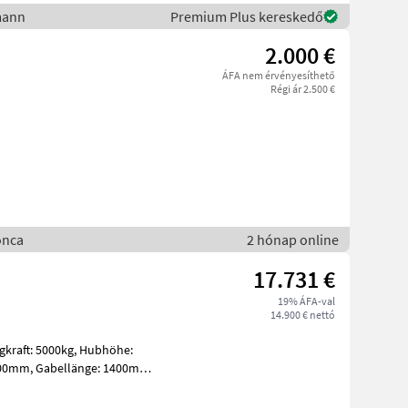
mann
Premium Plus kereskedő
2.000 €
ÁFA nem érvényesíthető
Régi ár 2.500 €
onca
2 hónap online
17.731 €
19% ÁFA-val
14.900 € nettó