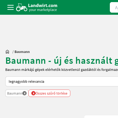
Ajá
/
Baumann
Baumann - új és használt 
Baumann márkájú gépek elérhetők közvetlenül gazdáktól és forgalmaz
Így van sorba rendezve a Landwirt.com-on
x
x
Baumann
Összes szűrő törlése