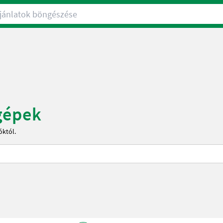
nlatok böngészése
gépek
óktól.