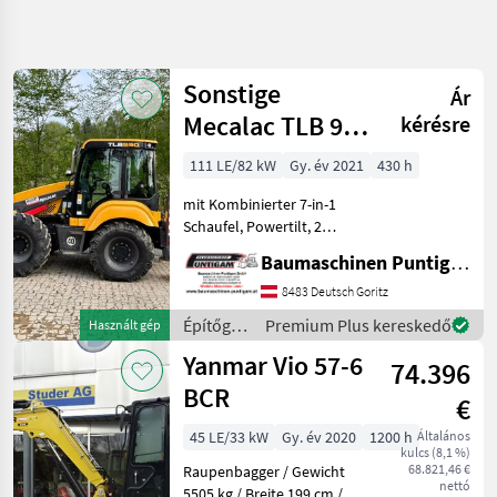
Keresés
pontosítása
Sonstige
Ár
Kategória
Ország
Szűrők
3
Mecalac TLB 990
kérésre
PS
111 LE/82 kW
Gy. év 2021
430 h
2 eredmény
AKTUÁLIS
Visszaállítás
ÚTVONAL
megjelenítése
mit Kombinierter 7-in-1
Építőipari
Schaufel, Powertilt, 2
gépek
Tieflöffel, 1 Böschungslöffel
Baumaschinen Puntigam GmbH
Referenznummer: 19400
Epitogepek
Baumaschinen Puntigam
8483 Deutsch Goritz
Kompakt
GmbH Unser Spezialgebiet:
Kotrogep
Építőgépek
Premium Plus kereskedő
Használt gép
Ankauf - Verk
/
Yanmar Vio 57-6
KATEGÓRIA
74.396
Sonstige
KIVÁLASZTÁSA
BCR
€
Sonstige
1
45 LE/33 kW
Gy. év 2020
1200 h
Általános
kulcs (8,1 %)
68.821,46 €
Yanmar
1
Raupenbagger / Gewicht
nettó
5505 kg / Breite 199 cm /