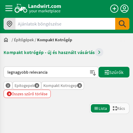
Ajánlatok böngészése
/
Építőgépek
/
Kompakt Kotrógép
Kompakt kotrógép - új és használt vásárlás
Így van sorba rendezve a Landwirt.com-on
Szűrők
x
x
x
Epitogepek
Kompakt Kotrogep
x
Összes szűrő törlése
Lista
Rács