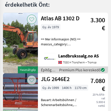
érdekelhetik Önt:
Atlas AB 1302 D
3.300
€
Gy. év 1979
== Mer informasjon (NO) ==
mascus_category:
excavators Please provide
reference number upon
Landbrukssalg.no AS
request: 9504 See
7080 H Trondheim – Tromsø
en.landbrukssalg.no/9504
for more images Specificati
Építőgépek
Premium Plus kereskedő
Használt gép
/ Atlas
JLG 2646E2
7.080
€
Gy. év 1999
1406 h
1170 cm
20 % ÁFA-
val
Bauart: Arbeitsbühnen /
5.900 €
Scherenarbeitsbühne,
nettó
Tragkraft: 340kg, Hubhöhe: