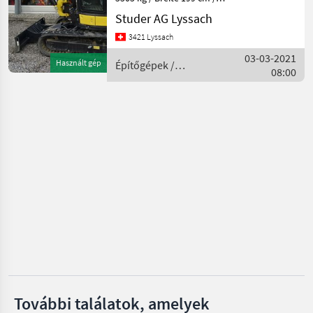
Gesamthöhe 254 cm /
Studer AG Lyssach
MARKETPLACE
Kabine / Luftfedersitz /
3421 Lyssach
Powertilt mit
Kereskedői
Marketplace
Apróhirdetések
Hydr.Schnellwechsler /
03-03-2021
ajánlatok
Használt gép
Építőgépek /
Partikelfilter ab Werk Stufe
08:00
Yanmar
5 / G
További találatok, amelyek