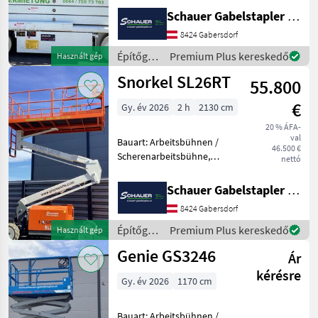
7920mm, Batterie: Trojan
Schauer Gabelstapler GmbH
PzS 6V 225Ah Zustand: 60 -
8424 Gabersdorf
80%, Bereifung vorne:
Vollgummi Einfach 8
Építőgépek
Premium Plus kereskedő
Használt gép
/ JLG
Snorkel SL26RT
55.800
€
Gy. év 2026
2 h
2130 cm
20 % ÁFA-
val
Bauart: Arbeitsbühnen /
46.500 €
Scherenarbeitsbühne,
nettó
Tragkraft: 680kg, Hubhöhe:
8000mm, Bauhöhe:
Schauer Gabelstapler GmbH
2600mm, Batterie: Starter
8424 Gabersdorf
12V , Sonderausstattung: CE
Zertifikat, Edelstahl
Építőgépek
Premium Plus kereskedő
Használt gép
/
Genie GS3246
Ár
Snorkel
kérésre
Gy. év 2026
1170 cm
Bauart: Arbeitsbühnen /