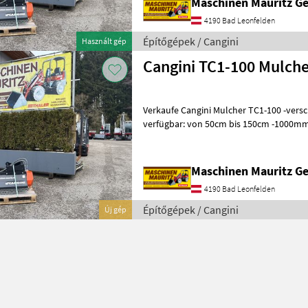
Maschinen Mauritz 
4190 Bad Leonfelden
Építőgépek / Cangini
Használt gép
Cangini TC1-100 Mulch
Verkaufe Cangini Mulcher TC1-100 -verschiedene Arbeitsbreiten
verfügbar: von 50cm bis 150cm -1000mm Arbeitsbreite -1200mm
Gesamtbreite - inkl. Baggerauf
Maschinen Mauritz 
4190 Bad Leonfelden
Építőgépek / Cangini
Új gép