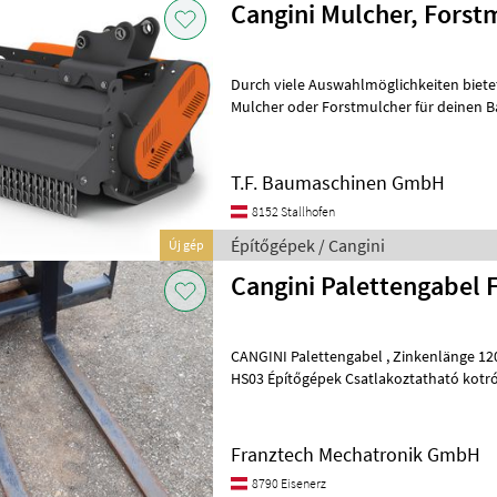
Cangini Mulcher, Forst
Durch viele Auswahlmöglichkeiten bietet
Mulcher oder Forstmulcher für deinen 
Aufnahme - Schlegel oder Y-Messer - alle
T.F. Baumaschinen GmbH
8152 Stallhofen
Építőgépek / Cangini
Új gép
Cangini Palettengabel 
CANGINI Palettengabel , Zinkenlänge 1
HS03 Építőgépek Csatlakoztatható kot
Franztech Mechatronik GmbH
8790 Eisenerz