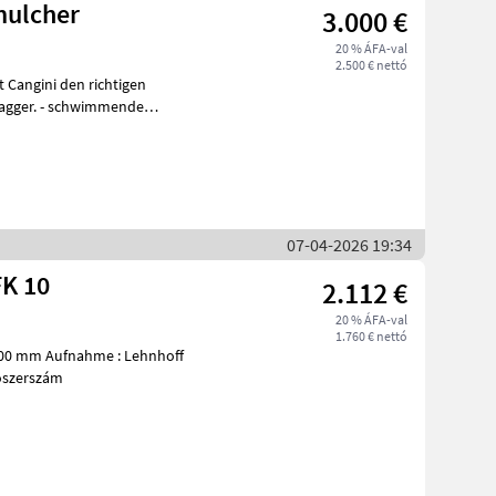
mulcher
3.000 €
20 % ÁFA-val
2.500 € nettó
 Cangini den richtigen
Bagger. - schwimmende
07-04-2026 19:34
FK 10
2.112 €
20 % ÁFA-val
1.760 € nettó
200 mm Aufnahme : Lehnhoff
rószerszám