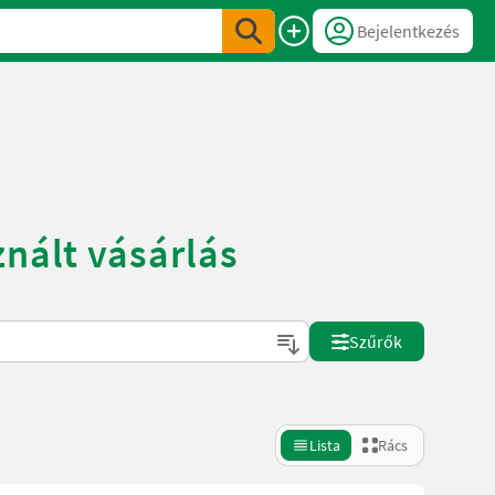
Bejelentkezés
znált vásárlás
Szűrők
Lista
Rács