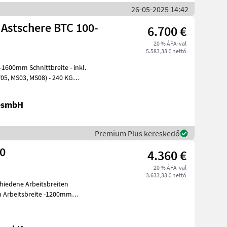
26-05-2025 14:42
 Astschere BTC 100-
6.700 €
20 % ÁFA-val
5.583,33 € nettó
GesmbH
Premium Plus kereskedő
00
4.360 €
20 % ÁFA-val
3.633,33 € nettó