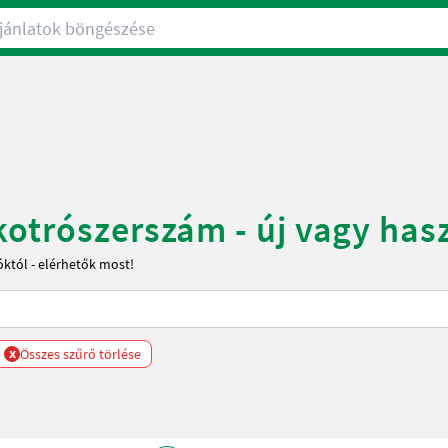
nlatok böngészése
kotrószerszám - új vagy has
któl - elérhetők most!
x
Összes szűrő törlése