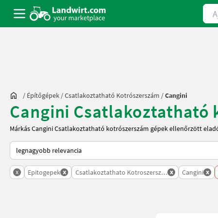
Ajá
/
Építőgépek
/
Csatlakoztatható Kotrószerszám
/
Cangini
Cangini Csatlakoztatható 
Márkás Cangini Csatlakoztatható kotrószerszám gépek ellenőrzött eladó
Így van sorba rendezve a Landwirt.com-on
x
x
x
x
Epitogepek
Csatlakoztathato Kotroszerszam
Cangini