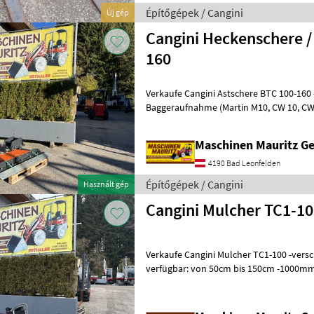
Építőgépek / Cangini
Új gép
Cangini Heckenschere /
160
Verkaufe Cangini Astschere BTC 100-160 -1600mm Schnittbreite - inkl.
Baggeraufnahme (Martin M10, CW 10, CW05, MS03, MS08) - 240 KG
Eigengewicht ohne Aufnahm
Maschinen Mauritz 
4190 Bad Leonfelden
Építőgépek / Cangini
Használt gép
Cangini Mulcher TC1-1
Verkaufe Cangini Mulcher TC1-100 -verschiedene Arbeitsbreiten
verfügbar: von 50cm bis 150cm -1000mm Arbeitsbreite -1200mm
Gesamtbreite - inkl. Baggeraufn